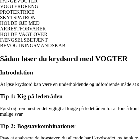
FANGEVOGTER
VOGTERDRENG
PROTEKTRICE
SKYTSPATRON
HOLDE ØJE MED
ARRESTFORVARER
HOLDE VAGT OVER
FÆNGSELSBETJENT
BEVOGTNINGSMANDSKAB
Sådan løser du krydsord med VOGTER
Introduktion
At løse krydsord kan være en underholdende og udfordrende måde at stim
Tip 1: Kig på ledetråden
Først og fremmest er det vigtigt at kigge på ledetråden for at forstå k
mulige svar.
Tip 2: Bogstavkombinationer
Prøv at analysere de bogstaver, du allerede har i krydsordet, og tæn