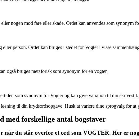
oget eller nogen mod fare eller skade. Ordet kan anvendes som synonym fo
g eller person. Ordet kan bruges i stedet for Vogter i visse sammenhæn
et kan også bruges metaforisk som synonym for en vogter.
dertiden som synonym for Vogter og kan give variation til din skrivestil.
 løsning til din krydsordsopgave. Husk at variere dine sprogvalg for at 
rd med forskellige antal bogstaver
 når du står overfor et ord som VOGTER. Her er nogle 