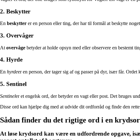
2. Beskytter
En
beskytter
er en person eller ting, der har til formål at beskytte n
3. Overvåger
At
overvåge
betyder at holde opsyn med eller observere en bestemt tin
4. Hyrde
En
hyrde
er en person, der tager sig af og passer på dyr, især får. Ord
5. Sentinel
Sentinel
er et engelsk ord, der betyder en vagt eller post. Det bruges un
Disse ord kan hjælpe dig med at udvide dit ordforråd og finde den rette
Sådan finder du det rigtige ord i en krydso
At løse krydsord kan være en udfordrende opgave, især