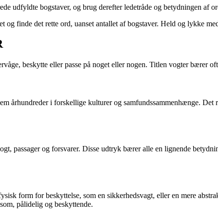
rede udfyldte bogstaver, og brug derefter ledetråde og betydningen af ord
det og finde det rette ord, uanset antallet af bogstaver. Held og lykke m
R
ervåge, beskytte eller passe på noget eller nogen. Titlen vogter bærer of
nnem århundreder i forskellige kulturer og samfundssammenhænge. Det ref
gt, passager og forsvarer. Disse udtryk bærer alle en lignende betydning 
sisk form for beskyttelse, som en sikkerhedsvagt, eller en mere abstrakt
ksom, pålidelig og beskyttende.