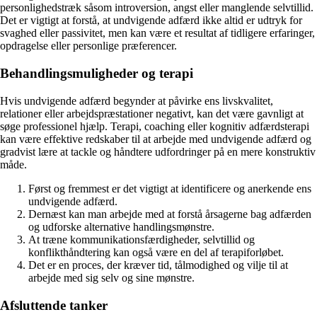
personlighedstræk såsom introversion, angst eller manglende selvtillid.
Det er vigtigt at forstå, at undvigende adfærd ikke altid er udtryk for
svaghed eller passivitet, men kan være et resultat af tidligere erfaringer,
opdragelse eller personlige præferencer.
Behandlingsmuligheder og terapi
Hvis undvigende adfærd begynder at påvirke ens livskvalitet,
relationer eller arbejdspræstationer negativt, kan det være gavnligt at
søge professionel hjælp. Terapi, coaching eller kognitiv adfærdsterapi
kan være effektive redskaber til at arbejde med undvigende adfærd og
gradvist lære at tackle og håndtere udfordringer på en mere konstruktiv
måde.
Først og fremmest er det vigtigt at identificere og anerkende ens
undvigende adfærd.
Dernæst kan man arbejde med at forstå årsagerne bag adfærden
og udforske alternative handlingsmønstre.
At træne kommunikationsfærdigheder, selvtillid og
konflikthåndtering kan også være en del af terapiforløbet.
Det er en proces, der kræver tid, tålmodighed og vilje til at
arbejde med sig selv og sine mønstre.
Afsluttende tanker