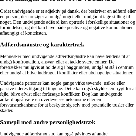
Ordet undvigende er et adjektiv på dansk, der beskriver en adfærd eller
en person, der forsøger at undgå noget eller undgår at tage stilling til
noget. Den undvigende adfærd kan optræde i forskellige situationer og
forbindelser, og det kan have både positive og negative konnotationer
afhængigt af konteksten.
Adfærdsmønstre og karaktertræk
Mennesker med undvigende adfærdsmønstre kan have tendens til at
undgå konfrontation, ansvar, eller at tackle svære emner. De
foretrækker muligvis at holde sig i baggrunden, undgå at stå i centrum
eller undgå at blive inddraget i konflikter eller ubehagelige situationer.
Undvigende personer kan nogle gange virke tøvende, usikre eller
passive i deres tilgang til tingene. Dette kan også skyldes en frygt for at
fejle, blive afvist eller forårsage konflikter. Dog kan undvigende
adfærd også være en overlevelsesmekanisme eller en
forsvarsmekanisme for at beskytte sig selv mod potentielle trusler eller
skader.
Samspil med andre personlighedstræk
Undvigende adfærdsmønstre kan også påvirkes af andre