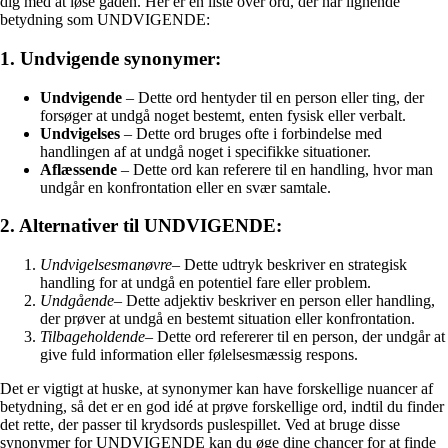
dig med at løse gåden. Her er en liste over ord, der har lignende
betydning som UNDVIGENDE:
1. Undvigende synonymer:
Undvigende
– Dette ord hentyder til en person eller ting, der
forsøger at undgå noget bestemt, enten fysisk eller verbalt.
Undvigelses
– Dette ord bruges ofte i forbindelse med
handlingen af at undgå noget i specifikke situationer.
Aflæssende
– Dette ord kan referere til en handling, hvor man
undgår en konfrontation eller en svær samtale.
2. Alternativer til UNDVIGENDE:
Undvigelsesmanøvre
– Dette udtryk beskriver en strategisk
handling for at undgå en potentiel fare eller problem.
Undgående
– Dette adjektiv beskriver en person eller handling,
der prøver at undgå en bestemt situation eller konfrontation.
Tilbageholdende
– Dette ord refererer til en person, der undgår at
give fuld information eller følelsesmæssig respons.
Det er vigtigt at huske, at synonymer kan have forskellige nuancer af
betydning, så det er en god idé at prøve forskellige ord, indtil du finder
det rette, der passer til krydsords puslespillet. Ved at bruge disse
synonymer for UNDVIGENDE kan du øge dine chancer for at finde