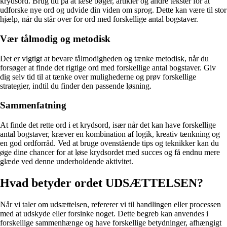
krydsord. Brug tid på at læse bøger, artikler og andre tekster for at
udforske nye ord og udvide din viden om sprog. Dette kan være til stor
hjælp, når du står over for ord med forskellige antal bogstaver.
Vær tålmodig og metodisk
Det er vigtigt at bevare tålmodigheden og tænke metodisk, når du
forsøger at finde det rigtige ord med forskellige antal bogstaver. Giv
dig selv tid til at tænke over mulighederne og prøv forskellige
strategier, indtil du finder den passende løsning.
Sammenfatning
At finde det rette ord i et krydsord, især når det kan have forskellige
antal bogstaver, kræver en kombination af logik, kreativ tænkning og
en god ordforråd. Ved at bruge ovenstående tips og teknikker kan du
øge dine chancer for at løse krydsordet med succes og få endnu mere
glæde ved denne underholdende aktivitet.
Hvad betyder ordet UDSÆTTELSEN?
Når vi taler om udsættelsen, refererer vi til handlingen eller processen
med at udskyde eller forsinke noget. Dette begreb kan anvendes i
forskellige sammenhænge og have forskellige betydninger, afhængigt