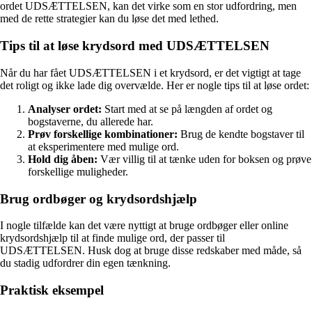
ordet UDSÆTTELSEN, kan det virke som en stor udfordring, men
med de rette strategier kan du løse det med lethed.
Tips til at løse krydsord med UDSÆTTELSEN
Når du har fået UDSÆTTELSEN i et krydsord, er det vigtigt at tage
det roligt og ikke lade dig overvælde. Her er nogle tips til at løse ordet:
Analyser ordet:
Start med at se på længden af ordet og
bogstaverne, du allerede har.
Prøv forskellige kombinationer:
Brug de kendte bogstaver til
at eksperimentere med mulige ord.
Hold dig åben:
Vær villig til at tænke uden for boksen og prøve
forskellige muligheder.
Brug ordbøger og krydsordshjælp
I nogle tilfælde kan det være nyttigt at bruge ordbøger eller online
krydsordshjælp til at finde mulige ord, der passer til
UDSÆTTELSEN. Husk dog at bruge disse redskaber med måde, så
du stadig udfordrer din egen tænkning.
Praktisk eksempel