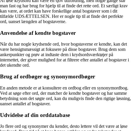
At løse krydsord kan være en sjov udfordring, men nogle gange står
man fast og har brug for hjælp til at finde det rette ord. Et særligt krav
kan være, at ordet kan have forskellige antal bogstaver som i dit
tilfælde UDSÆTTELSEN. Her er nogle tip til at finde det perfekte
ord, uanset længden af ​​bogstaverne.
Anvendelse af kendte bogstaver
Når du har nogle krydsende ord, hvor bogstaverne er kendte, kan det
være hensigtsmæssigt at fokusere på disse bogstaver. Brug dem som
ankerpunkter og prøv at indtaste dem i krydsordsværktøjer på
internettet, der giver mulighed for at filtrere efter antallet af bogstaver i
det ukendte ord.
Brug af ordbøger og synonymordbøger
En anden metode er at konsultere en ordbog eller en synonymordbog.
Ved at søge efter ord, der matcher de kendte bogstaver og har samme
betydning som det søgte ord, kan du muligvis finde den rigtige løsning,
uanset antallet af bogstaver.
Udvidelse af din orddatabase
Jo flere ord og synonymer du kender, desto lettere vil det være at løse