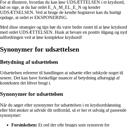
For at illustrere, hvordan du kan løse UDSÆTTELSEN i et krydsord,
lad os sige, at du har ordet E_A_M_EL_E_N og kender
UDSÆTSELSEN. Ved at bruge de kendte bogstaver kan du hurtigt
opdage, at ordet er EKSPONERING.
Med disse strategier og tips bør du være bedre rustet til at løse krydsord
med ordet UDSÆTTELSEN. Husk at bevare en positiv tilgang og nyd
udfordringen ved at løse komplekse krydsord!
Synonymer for udsættelsen
Betydning af udsættelsen
Udsættelsen refererer til handlingen at udsætte eller udskyde noget til
senere. Det kan have forskellige nuancer af betydning afhængigt af
konteksten det bliver brugt i.
Synonymer for udsættelsen
Når du søger efter synonymer for udsættelsen i en krydsordsløsning
eller blot ønsker at udvide dit ordforråd, så er her et udvalg af passende
synonymer:
Forsinkelsen:
Et ord der ofte bruges som synonym for