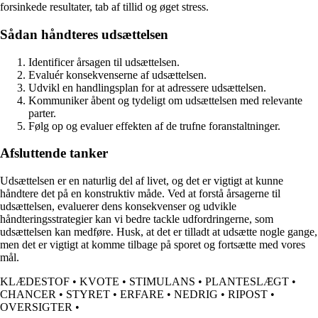
forsinkede resultater, tab af tillid og øget stress.
Sådan håndteres udsættelsen
Identificer årsagen til udsættelsen.
Evaluér konsekvenserne af udsættelsen.
Udvikl en handlingsplan for at adressere udsættelsen.
Kommuniker åbent og tydeligt om udsættelsen med relevante
parter.
Følg op og evaluer effekten af de trufne foranstaltninger.
Afsluttende tanker
Udsættelsen er en naturlig del af livet, og det er vigtigt at kunne
håndtere det på en konstruktiv måde. Ved at forstå årsagerne til
udsættelsen, evaluerer dens konsekvenser og udvikle
håndteringsstrategier kan vi bedre tackle udfordringerne, som
udsættelsen kan medføre. Husk, at det er tilladt at udsætte nogle gange,
men det er vigtigt at komme tilbage på sporet og fortsætte med vores
mål.
KLÆDESTOF
•
KVOTE
•
STIMULANS
•
PLANTESLÆGT
•
CHANCER
•
STYRET
•
ERFARE
•
NEDRIG
•
RIPOST
•
OVERSIGTER
•