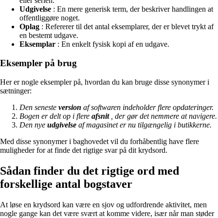
eller serien.
Udgivelse
: En mere generisk term, der beskriver handlingen at
offentliggøre noget.
Oplag
: Refererer til det antal eksemplarer, der er blevet trykt af
en bestemt udgave.
Eksemplar
: En enkelt fysisk kopi af en udgave.
Eksempler på brug
Her er nogle eksempler på, hvordan du kan bruge disse synonymer i
sætninger:
Den seneste
version
af softwaren indeholder flere opdateringer.
Bogen er delt op i flere
afsnit
, der gør det nemmere at navigere.
Den nye
udgivelse
af magasinet er nu tilgængelig i butikkerne.
Med disse synonymer i baghovedet vil du forhåbentlig have flere
muligheder for at finde det rigtige svar på dit krydsord.
Sådan finder du det rigtige ord med
forskellige antal bogstaver
At løse en krydsord kan være en sjov og udfordrende aktivitet, men
nogle gange kan det være svært at komme videre, især når man støder