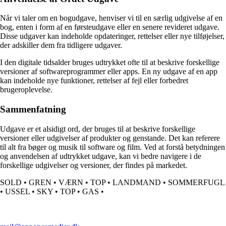
Når vi taler om en bogudgave, henviser vi til en særlig udgivelse af en
bog, enten i form af en førsteudgave eller en senere revideret udgave.
Disse udgaver kan indeholde opdateringer, rettelser eller nye tilføjelser,
der adskiller dem fra tidligere udgaver.
I den digitale tidsalder bruges udtrykket ofte til at beskrive forskellige
versioner af softwareprogrammer eller apps. En ny udgave af en app
kan indeholde nye funktioner, rettelser af fejl eller forbedret
brugeroplevelse.
Sammenfatning
Udgave er et alsidigt ord, der bruges til at beskrive forskellige
versioner eller udgivelser af produkter og genstande. Det kan referere
til alt fra bøger og musik til software og film. Ved at forstå betydningen
og anvendelsen af udtrykket udgave, kan vi bedre navigere i de
forskellige udgivelser og versioner, der findes på markedet.
SOLD
•
GREN
•
VÆRN
•
TOP
•
LANDMAND
•
SOMMERFUGL
•
USSEL
•
SKY
•
TOP
•
GAS
•