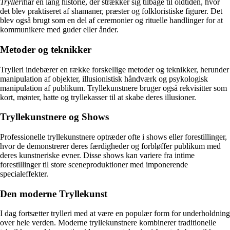
Trylleri
har en lang historie, der strækker sig tilbage til oldtiden, hvor
det blev praktiseret af shamaner, præster og folkloristiske figurer. Det
blev også brugt som en del af ceremonier og rituelle handlinger for at
kommunikere med guder eller ånder.
Metoder og teknikker
Trylleri indebærer en række forskellige metoder og teknikker, herunder
manipulation af objekter, illusionistisk håndværk og psykologisk
manipulation af publikum. Tryllekunstnere bruger også rekvisitter som
kort, mønter, hatte og tryllekasser til at skabe deres illusioner.
Tryllekunstnere og Shows
Professionelle tryllekunstnere optræder ofte i shows eller forestillinger,
hvor de demonstrerer deres færdigheder og forbløffer publikum med
deres kunstneriske evner. Disse shows kan variere fra intime
forestillinger til store sceneproduktioner med imponerende
specialeffekter.
Den moderne Tryllekunst
I dag fortsætter trylleri med at være en populær form for underholdning
over hele verden. Moderne tryllekunstnere kombinerer traditionelle