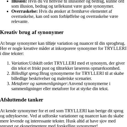
Illusion:
Hvis du vil henvise til illusioner og bedrag, kunne ord
som illusion, bedrag og tællekunst være gode synonymer.
Overraskelse:
Hvis du ønsker at fremhæve elementet af
overraskelse, kan ord som forbløffelse og overraskelse være
relevante.
Kreativ brug af synonymer
At bruge synonymer kan tilføje variation og nuancer til din sprogbrug.
Her er nogle kreative måder at inkorporere synonymer for TRYLLERI
i dine tekster:
Variation:
Udskift ordet TRYLLERI med et synonym, der giver
din tekst et friskt pust og tiltrækker læserens opmærksomhed.
Billedligt sprog:
Brug synonymerne for TRYLLERI til at skabe
billedlige beskrivelser og maleriske scenarier.
Metaforer og sammenligninger:
Anvend synonymerne i
sammenligninger eller metaforer for at styrke din tekst.
Afsluttende tanker
At kende synonymer for et ord som TRYLLERI kan berige dit sprog
og udtryksevne. Ved at udforske variationer og nuancer kan du skabe
mere levende og interessante tekster. Husk altid at have sjov med
sproget og eksperimentere med forskellige synonymer!