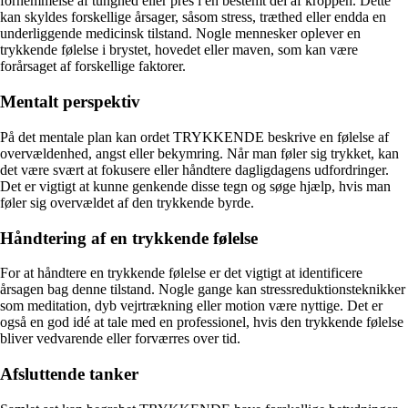
fornemmelse af tunghed eller pres i en bestemt del af kroppen. Dette
kan skyldes forskellige årsager, såsom stress, træthed eller endda en
underliggende medicinsk tilstand. Nogle mennesker oplever en
trykkende følelse i brystet, hovedet eller maven, som kan være
forårsaget af forskellige faktorer.
Mentalt perspektiv
På det mentale plan kan ordet TRYKKENDE beskrive en følelse af
overvældenhed, angst eller bekymring. Når man føler sig trykket, kan
det være svært at fokusere eller håndtere dagligdagens udfordringer.
Det er vigtigt at kunne genkende disse tegn og søge hjælp, hvis man
føler sig overvældet af den trykkende byrde.
Håndtering af en trykkende følelse
For at håndtere en trykkende følelse er det vigtigt at identificere
årsagen bag denne tilstand. Nogle gange kan stressreduktionsteknikker
som meditation, dyb vejrtrækning eller motion være nyttige. Det er
også en god idé at tale med en professionel, hvis den trykkende følelse
bliver vedvarende eller forværres over tid.
Afsluttende tanker