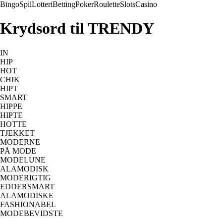
Bingo
Spil
Lotteri
Betting
Poker
Roulette
Slots
Casino
Krydsord til TRENDY
IN
HIP
HOT
CHIK
HIPT
SMART
HIPPE
HIPTE
HOTTE
TJEKKET
MODERNE
PÅ MODE
MODELUNE
ALAMODISK
MODERIGTIG
EDDERSMART
ALAMODISKE
FASHIONABEL
MODEBEVIDSTE