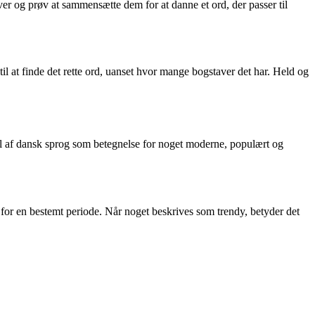
er og prøv at sammensætte dem for at danne et ord, der passer til
il at finde det rette ord, uanset hvor mange bogstaver det har. Held og
el af dansk sprog som betegnelse for noget moderne, populært og
n for en bestemt periode. Når noget beskrives som trendy, betyder det