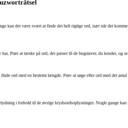
euzworträtsel
e gange kan det være svært at finde det helt rigtige ord, især når det k
de har. Prøv at tænke på ord, der passer til de bogstaver, du kender, og s
finde ord med en bestemt længde. Prøv at søge efter ord med det antal b
 betydning i forhold til de øvrige krydsordsoplysninger. Nogle gange ka