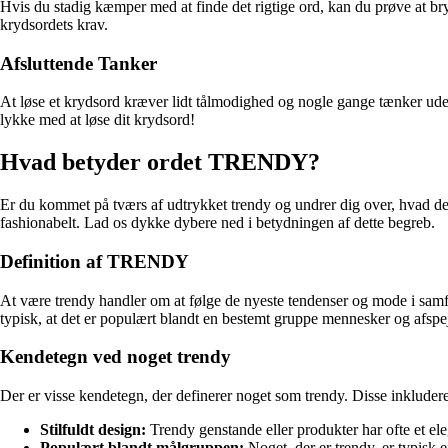
Hvis du stadig kæmper med at finde det rigtige ord, kan du prøve at br
krydsordets krav.
Afsluttende Tanker
At løse et krydsord kræver lidt tålmodighed og nogle gange tænker uden 
lykke med at løse dit krydsord!
Hvad betyder ordet TRENDY?
Er du kommet på tværs af udtrykket trendy og undrer dig over, hvad de
fashionabelt. Lad os dykke dybere ned i betydningen af dette begreb.
Definition af TRENDY
At være trendy handler om at følge de nyeste tendenser og mode i samfund
typisk, at det er populært blandt en bestemt gruppe mennesker og afspej
Kendetegn ved noget trendy
Der er visse kendetegn, der definerer noget som trendy. Disse inkludere
Stilfuldt design:
Trendy genstande eller produkter har ofte et ele
Populært blandt målgruppen:
Noget, der er trendy, er typisk 