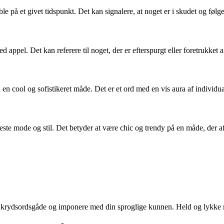
ble på et givet tidspunkt. Det kan signalere, at noget er i skudet og følge
ed appel. Det kan referere til noget, der er efterspurgt eller foretrukke
en cool og sofistikeret måde. Det er et ord med en vis aura af individuali
este mode og stil. Det betyder at være chic og trendy på en måde, der af
 krydsordsgåde og imponere med din sproglige kunnen. Held og lykke m