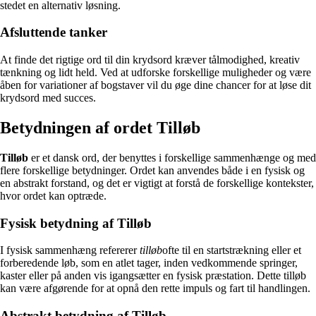
stedet en alternativ løsning.
Afsluttende tanker
At finde det rigtige ord til din krydsord kræver tålmodighed, kreativ
tænkning og lidt held. Ved at udforske forskellige muligheder og være
åben for variationer af bogstaver vil du øge dine chancer for at løse dit
krydsord med succes.
Betydningen af ordet Tilløb
Tilløb
er et dansk ord, der benyttes i forskellige sammenhænge og med
flere forskellige betydninger. Ordet kan anvendes både i en fysisk og
en abstrakt forstand, og det er vigtigt at forstå de forskellige kontekster,
hvor ordet kan optræde.
Fysisk betydning af Tilløb
I fysisk sammenhæng refererer
tilløb
ofte til en startstrækning eller et
forberedende løb, som en atlet tager, inden vedkommende springer,
kaster eller på anden vis igangsætter en fysisk præstation. Dette tilløb
kan være afgørende for at opnå den rette impuls og fart til handlingen.
Abstrakt betydning af Tilløb