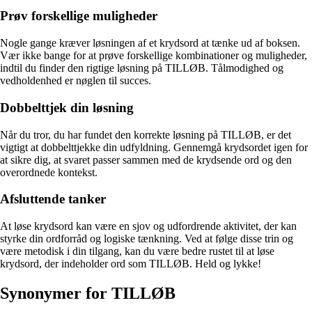
Prøv forskellige muligheder
Nogle gange kræver løsningen af et krydsord at tænke ud af boksen.
Vær ikke bange for at prøve forskellige kombinationer og muligheder,
indtil du finder den rigtige løsning på TILLØB. Tålmodighed og
vedholdenhed er nøglen til succes.
Dobbelttjek din løsning
Når du tror, du har fundet den korrekte løsning på TILLØB, er det
vigtigt at dobbelttjekke din udfyldning. Gennemgå krydsordet igen for
at sikre dig, at svaret passer sammen med de krydsende ord og den
overordnede kontekst.
Afsluttende tanker
At løse krydsord kan være en sjov og udfordrende aktivitet, der kan
styrke din ordforråd og logiske tænkning. Ved at følge disse trin og
være metodisk i din tilgang, kan du være bedre rustet til at løse
krydsord, der indeholder ord som TILLØB. Held og lykke!
Synonymer for TILLØB