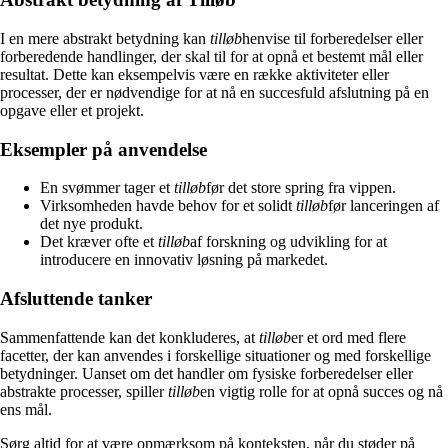
I en mere abstrakt betydning kan
tilløb
henvise til forberedelser eller
forberedende handlinger, der skal til for at opnå et bestemt mål eller
resultat. Dette kan eksempelvis være en række aktiviteter eller
processer, der er nødvendige for at nå en succesfuld afslutning på en
opgave eller et projekt.
Eksempler på anvendelse
En svømmer tager et
tilløb
før det store spring fra vippen.
Virksomheden havde behov for et solidt
tilløb
før lanceringen af
det nye produkt.
Det kræver ofte et
tilløb
af forskning og udvikling for at
introducere en innovativ løsning på markedet.
Afsluttende tanker
Sammenfattende kan det konkluderes, at
tilløb
er et ord med flere
facetter, der kan anvendes i forskellige situationer og med forskellige
betydninger. Uanset om det handler om fysiske forberedelser eller
abstrakte processer, spiller
tilløb
en vigtig rolle for at opnå succes og nå
ens mål.
Sørg altid for at være opmærksom på konteksten, når du støder på