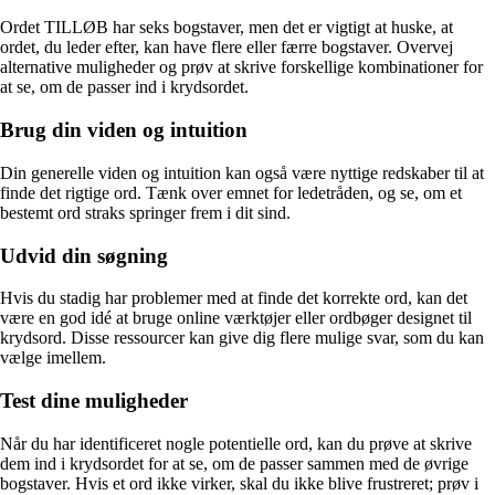
Ordet TILLØB har seks bogstaver, men det er vigtigt at huske, at
ordet, du leder efter, kan have flere eller færre bogstaver. Overvej
alternative muligheder og prøv at skrive forskellige kombinationer for
at se, om de passer ind i krydsordet.
Brug din viden og intuition
Din generelle viden og intuition kan også være nyttige redskaber til at
finde det rigtige ord. Tænk over emnet for ledetråden, og se, om et
bestemt ord straks springer frem i dit sind.
Udvid din søgning
Hvis du stadig har problemer med at finde det korrekte ord, kan det
være en god idé at bruge online værktøjer eller ordbøger designet til
krydsord. Disse ressourcer kan give dig flere mulige svar, som du kan
vælge imellem.
Test dine muligheder
Når du har identificeret nogle potentielle ord, kan du prøve at skrive
dem ind i krydsordet for at se, om de passer sammen med de øvrige
bogstaver. Hvis et ord ikke virker, skal du ikke blive frustreret; prøv i