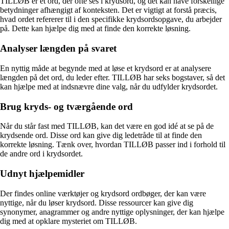
TILLØB er et ord, der ofte ses i krydsord, og det kan have forskellige
betydninger afhængigt af konteksten. Det er vigtigt at forstå præcis,
hvad ordet refererer til i den specifikke krydsordsopgave, du arbejder
på. Dette kan hjælpe dig med at finde den korrekte løsning.
Analyser længden på svaret
En nyttig måde at begynde med at løse et krydsord er at analysere
længden på det ord, du leder efter. TILLØB har seks bogstaver, så det
kan hjælpe med at indsnævre dine valg, når du udfylder krydsordet.
Brug kryds- og tværgående ord
Når du står fast med TILLØB, kan det være en god idé at se på de
krydsende ord. Disse ord kan give dig ledetråde til at finde den
korrekte løsning. Tænk over, hvordan TILLØB passer ind i forhold til
de andre ord i krydsordet.
Udnyt hjælpemidler
Der findes online værktøjer og krydsord ordbøger, der kan være
nyttige, når du løser krydsord. Disse ressourcer kan give dig
synonymer, anagrammer og andre nyttige oplysninger, der kan hjælpe
dig med at opklare mysteriet om TILLØB.