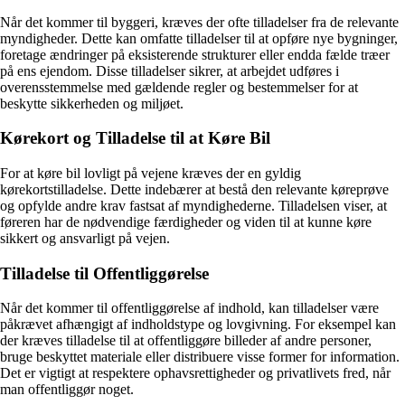
Når det kommer til byggeri, kræves der ofte tilladelser fra de relevante
myndigheder. Dette kan omfatte tilladelser til at opføre nye bygninger,
foretage ændringer på eksisterende strukturer eller endda fælde træer
på ens ejendom. Disse tilladelser sikrer, at arbejdet udføres i
overensstemmelse med gældende regler og bestemmelser for at
beskytte sikkerheden og miljøet.
Kørekort og Tilladelse til at Køre Bil
For at køre bil lovligt på vejene kræves der en gyldig
kørekortstilladelse. Dette indebærer at bestå den relevante køreprøve
og opfylde andre krav fastsat af myndighederne. Tilladelsen viser, at
føreren har de nødvendige færdigheder og viden til at kunne køre
sikkert og ansvarligt på vejen.
Tilladelse til Offentliggørelse
Når det kommer til offentliggørelse af indhold, kan tilladelser være
påkrævet afhængigt af indholdstype og lovgivning. For eksempel kan
der kræves tilladelse til at offentliggøre billeder af andre personer,
bruge beskyttet materiale eller distribuere visse former for information.
Det er vigtigt at respektere ophavsrettigheder og privatlivets fred, når
man offentliggør noget.