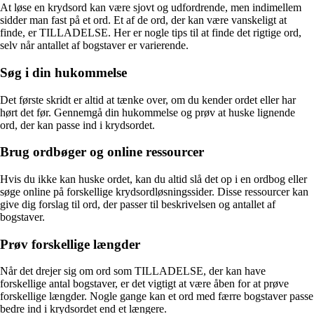
At løse en krydsord kan være sjovt og udfordrende, men indimellem
sidder man fast på et ord. Et af de ord, der kan være vanskeligt at
finde, er TILLADELSE. Her er nogle tips til at finde det rigtige ord,
selv når antallet af bogstaver er varierende.
Søg i din hukommelse
Det første skridt er altid at tænke over, om du kender ordet eller har
hørt det før. Gennemgå din hukommelse og prøv at huske lignende
ord, der kan passe ind i krydsordet.
Brug ordbøger og online ressourcer
Hvis du ikke kan huske ordet, kan du altid slå det op i en ordbog eller
søge online på forskellige krydsordløsningssider. Disse ressourcer kan
give dig forslag til ord, der passer til beskrivelsen og antallet af
bogstaver.
Prøv forskellige længder
Når det drejer sig om ord som TILLADELSE, der kan have
forskellige antal bogstaver, er det vigtigt at være åben for at prøve
forskellige længder. Nogle gange kan et ord med færre bogstaver passe
bedre ind i krydsordet end et længere.