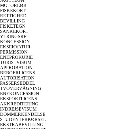
JAGTTEGN
MOTORLØB
FISKEKORT
RETTIGHED
BEVILLING
FISKETEGN
SANKEKORT
YTRINGSRET
KONCESSION
EKSEKVATUR
PERMISSION
ENEPROKURIE
TURISTVISUM
APPROBATION
BEBOERLICENS
AUTORISATION
PASSERSEDDEL
TVOVERVÅGNING
ENEKONCESSION
EKSPORTLICENS
AKKREDITERING
INDREJSEVISUM
DOMMERKENDELSE
STUDENTERKØRSEL
EKSTRABEVILLING