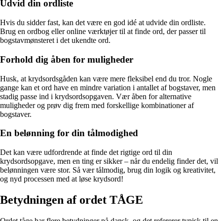
Udvid din ordliste
Hvis du sidder fast, kan det være en god idé at udvide din ordliste.
Brug en ordbog eller online værktøjer til at finde ord, der passer til
bogstavmønsteret i det ukendte ord.
Forhold dig åben for muligheder
Husk, at krydsordsgåden kan være mere fleksibel end du tror. Nogle
gange kan et ord have en mindre variation i antallet af bogstaver, men
stadig passe ind i krydsordsopgaven. Vær åben for alternative
muligheder og prøv dig frem med forskellige kombinationer af
bogstaver.
En belønning for din tålmodighed
Det kan være udfordrende at finde det rigtige ord til din
krydsordsopgave, men en ting er sikker – når du endelig finder det, vil
belønningen være stor. Så vær tålmodig, brug din logik og kreativitet,
og nyd processen med at løse krydsord!
Betydningen af ordet TÅGE
Ordet tåge har flere betydninger på dansk, og det refererer typisk til en