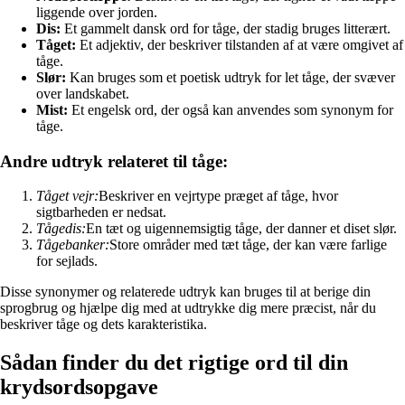
liggende over jorden.
Dis:
Et gammelt dansk ord for tåge, der stadig bruges litterært.
Tåget:
Et adjektiv, der beskriver tilstanden af at være omgivet af
tåge.
Slør:
Kan bruges som et poetisk udtryk for let tåge, der svæver
over landskabet.
Mist:
Et engelsk ord, der også kan anvendes som synonym for
tåge.
Andre udtryk relateret til tåge:
Tåget vejr:
Beskriver en vejrtype præget af tåge, hvor
sigtbarheden er nedsat.
Tågedis:
En tæt og uigennemsigtig tåge, der danner et diset slør.
Tågebanker:
Store områder med tæt tåge, der kan være farlige
for sejlads.
Disse synonymer og relaterede udtryk kan bruges til at berige din
sprogbrug og hjælpe dig med at udtrykke dig mere præcist, når du
beskriver tåge og dets karakteristika.
Sådan finder du det rigtige ord til din
krydsordsopgave