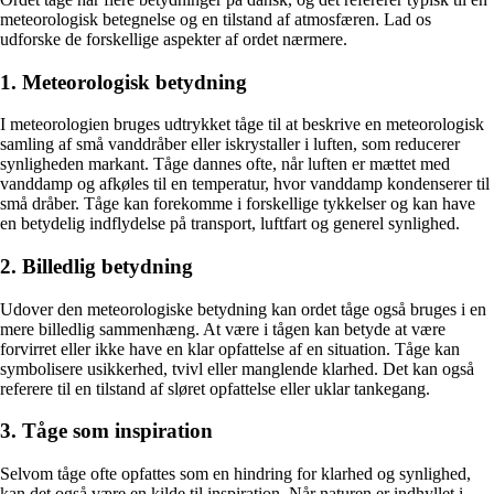
meteorologisk betegnelse og en tilstand af atmosfæren. Lad os
udforske de forskellige aspekter af ordet nærmere.
1. Meteorologisk betydning
I meteorologien bruges udtrykket tåge til at beskrive en meteorologisk
samling af små vanddråber eller iskrystaller i luften, som reducerer
synligheden markant. Tåge dannes ofte, når luften er mættet med
vanddamp og afkøles til en temperatur, hvor vanddamp kondenserer til
små dråber. Tåge kan forekomme i forskellige tykkelser og kan have
en betydelig indflydelse på transport, luftfart og generel synlighed.
2. Billedlig betydning
Udover den meteorologiske betydning kan ordet tåge også bruges i en
mere billedlig sammenhæng. At være i tågen kan betyde at være
forvirret eller ikke have en klar opfattelse af en situation. Tåge kan
symbolisere usikkerhed, tvivl eller manglende klarhed. Det kan også
referere til en tilstand af sløret opfattelse eller uklar tankegang.
3. Tåge som inspiration
Selvom tåge ofte opfattes som en hindring for klarhed og synlighed,
kan det også være en kilde til inspiration. Når naturen er indhyllet i