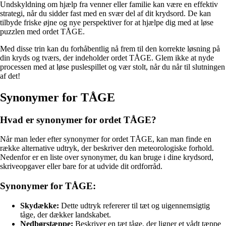
Undskyldning om hjælp fra venner eller familie kan være en effektiv
strategi, når du sidder fast med en svær del af dit krydsord. De kan
tilbyde friske øjne og nye perspektiver for at hjælpe dig med at løse
puzzlen med ordet TÅGE.
Med disse trin kan du forhåbentlig nå frem til den korrekte løsning på
din kryds og tværs, der indeholder ordet TÅGE. Glem ikke at nyde
processen med at løse puslespillet og vær stolt, når du når til slutningen
af det!
Synonymer for TÅGE
Hvad er synonymer for ordet TÅGE?
Når man leder efter synonymer for ordet TÅGE, kan man finde en
række alternative udtryk, der beskriver den meteorologiske forhold.
Nedenfor er en liste over synonymer, du kan bruge i dine krydsord,
skriveopgaver eller bare for at udvide dit ordforråd.
Synonymer for TÅGE:
Skydække:
Dette udtryk refererer til tæt og uigennemsigtig
tåge, der dækker landskabet.
Nedbørstæppe:
Beskriver en tæt tåge, der ligner et vådt tæppe