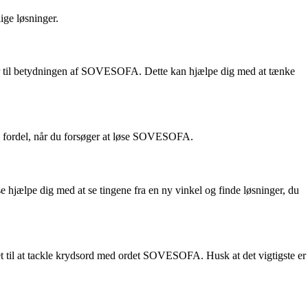
ige løsninger.
ser til betydningen af SOVESOFA. Dette kan hjælpe dig med at tænke
in fordel, når du forsøger at løse SOVESOFA.
 hjælpe dig med at se tingene fra en ny vinkel og finde løsninger, du
et til at tackle krydsord med ordet SOVESOFA. Husk at det vigtigste er