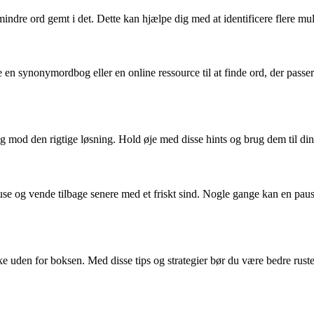
ndre ord gemt i det. Dette kan hjælpe dig med at identificere flere mul
en synonymordbog eller en online ressource til at finde ord, der pas
ig mod den rigtige løsning. Hold øje med disse hints og brug dem til d
e og vende tilbage senere med et friskt sind. Nogle gange kan en pause
e uden for boksen. Med disse tips og strategier bør du være bedre rust