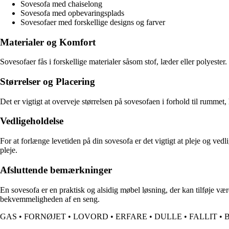
Sovesofa med chaiselong
Sovesofa med opbevaringsplads
Sovesofaer med forskellige designs og farver
Materialer og Komfort
Sovesofaer fås i forskellige materialer såsom stof, læder eller polyeste
Størrelser og Placering
Det er vigtigt at overveje størrelsen på sovesofaen i forhold til rumm
Vedligeholdelse
For at forlænge levetiden på din sovesofa er det vigtigt at pleje og ve
pleje.
Afsluttende bemærkninger
En sovesofa er en praktisk og alsidig møbel løsning, der kan tilføje væ
bekvemmeligheden af en seng.
GAS
•
FORNØJET
•
LOVORD
•
ERFARE
•
DULLE
•
FALLIT
•