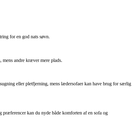
tring for en god nats søvn.
um, mens andre kræver mere plads.
sugning eller pletfjerning, mens lædersofaer kan have brug for særlig
v og præferencer kan du nyde både komforten af en sofa og