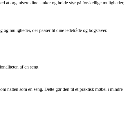
 med at organisere dine tanker og holde styr på forskellige muligheder,
g og muligheder, der passer til dine ledetråde og bogstaver.
onaliteten af en seng.
å om natten som en seng. Dette gør den til et praktisk møbel i mindre