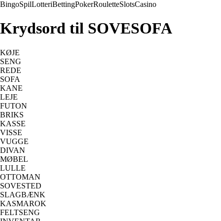
Bingo
Spil
Lotteri
Betting
Poker
Roulette
Slots
Casino
Krydsord til SOVESOFA
KØJE
SENG
REDE
SOFA
KANE
LEJE
FUTON
BRIKS
KASSE
VISSE
VUGGE
DIVAN
MØBEL
LULLE
OTTOMAN
SOVESTED
SLAGBÆNK
KASMAROK
FELTSENG