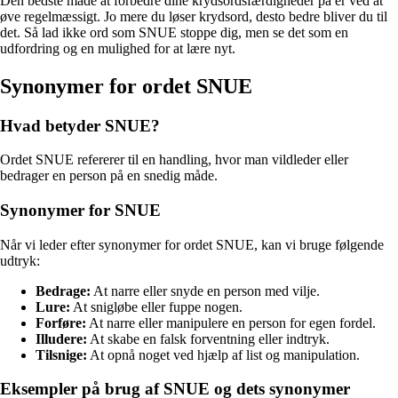
Den bedste måde at forbedre dine krydsordsfærdigheder på er ved at
øve regelmæssigt. Jo mere du løser krydsord, desto bedre bliver du til
det. Så lad ikke ord som SNUE stoppe dig, men se det som en
udfordring og en mulighed for at lære nyt.
Synonymer for ordet SNUE
Hvad betyder SNUE?
Ordet SNUE refererer til en handling, hvor man vildleder eller
bedrager en person på en snedig måde.
Synonymer for SNUE
Når vi leder efter synonymer for ordet SNUE, kan vi bruge følgende
udtryk:
Bedrage:
At narre eller snyde en person med vilje.
Lure:
At snigløbe eller fuppe nogen.
Forføre:
At narre eller manipulere en person for egen fordel.
Illudere:
At skabe en falsk forventning eller indtryk.
Tilsnige:
At opnå noget ved hjælp af list og manipulation.
Eksempler på brug af SNUE og dets synonymer