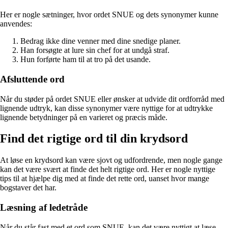
Her er nogle sætninger, hvor ordet SNUE og dets synonymer kunne
anvendes:
Bedrag ikke dine venner med dine snedige planer.
Han forsøgte at lure sin chef for at undgå straf.
Hun forførte ham til at tro på det usande.
Afsluttende ord
Når du støder på ordet SNUE eller ønsker at udvide dit ordforråd med
lignende udtryk, kan disse synonymer være nyttige for at udtrykke
lignende betydninger på en varieret og præcis måde.
Find det rigtige ord til din krydsord
At løse en krydsord kan være sjovt og udfordrende, men nogle gange
kan det være svært at finde det helt rigtige ord. Her er nogle nyttige
tips til at hjælpe dig med at finde det rette ord, uanset hvor mange
bogstaver det har.
Læsning af ledetråde
Når du står fast med et ord som SNUE, kan det være nyttigt at læse