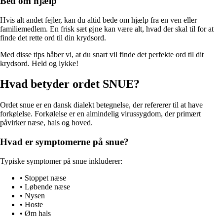
Bed om hjælp
Hvis alt andet fejler, kan du altid bede om hjælp fra en ven eller
familiemedlem. En frisk sæt øjne kan være alt, hvad der skal til for at
finde det rette ord til din krydsord.
Med disse tips håber vi, at du snart vil finde det perfekte ord til dit
krydsord. Held og lykke!
Hvad betyder ordet SNUE?
Ordet snue er en dansk dialekt betegnelse, der refererer til at have
forkølelse. Forkølelse er en almindelig virussygdom, der primært
påvirker næse, hals og hoved.
Hvad er symptomerne på snue?
Typiske symptomer på snue inkluderer:
• Stoppet næse
• Løbende næse
• Nysen
• Hoste
• Øm hals