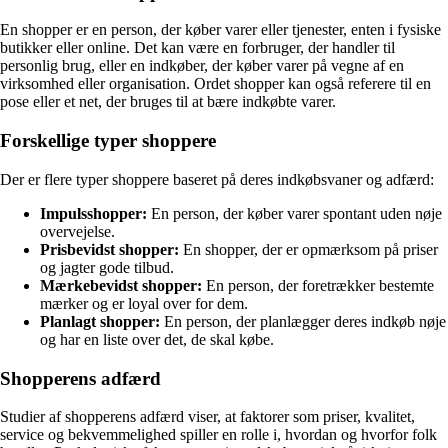
En shopper er en person, der køber varer eller tjenester, enten i fysiske
butikker eller online. Det kan være en forbruger, der handler til
personlig brug, eller en indkøber, der køber varer på vegne af en
virksomhed eller organisation. Ordet shopper kan også referere til en
pose eller et net, der bruges til at bære indkøbte varer.
Forskellige typer shoppere
Der er flere typer shoppere baseret på deres indkøbsvaner og adfærd:
Impulsshopper:
En person, der køber varer spontant uden nøje
overvejelse.
Prisbevidst shopper:
En shopper, der er opmærksom på priser
og jagter gode tilbud.
Mærkebevidst shopper:
En person, der foretrækker bestemte
mærker og er loyal over for dem.
Planlagt shopper:
En person, der planlægger deres indkøb nøje
og har en liste over det, de skal købe.
Shopperens adfærd
Studier af shopperens adfærd viser, at faktorer som priser, kvalitet,
service og bekvemmelighed spiller en rolle i, hvordan og hvorfor folk