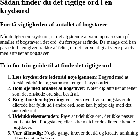
Sådan finder du det rigtige ord i en
krydsord
Forstå vigtigheden af antallet af bogstaver
Når du løser en krydsord, er det afgørende at være opmærksom på
antallet af bogstaver i det ord, du forsøger at finde. Da mange ord kan
passe ind i en given række af felter, er det nødvendigt at være præcis
med antallet af bogstaver.
Trin for trin guide til at finde det rigtige ord
Læs krydsordets ledetråd nøje igennem:
Begynd med at
forstå ledetråden og sammenhængen i krydsordet.
Hold øje med antallet af bogstaver:
Notér dig antallet af felter,
som det ønskede ord skal bestå af.
Brug dine kendsgerninger:
Tænk over hvilke bogstaver du
allerede har fyldt ud i andre ord, som kan hjælpe dig med det
ønskede ord.
Udelukkelsesmetoden:
Prøv at udelukke ord, der ikke passer
ind i antallet af bogstaver, eller ikke matcher de allerede kendte
bogstaver.
Vær tålmodig:
Nogle gange kræver det tid og kreativ tænkning
at finde det rigtige ord.