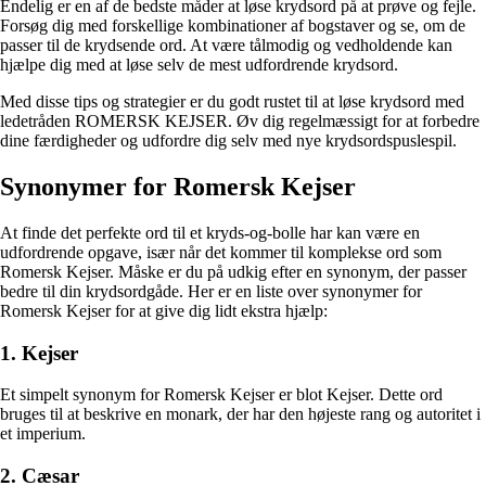
Endelig er en af de bedste måder at løse krydsord på at prøve og fejle.
Forsøg dig med forskellige kombinationer af bogstaver og se, om de
passer til de krydsende ord. At være tålmodig og vedholdende kan
hjælpe dig med at løse selv de mest udfordrende krydsord.
Med disse tips og strategier er du godt rustet til at løse krydsord med
ledetråden ROMERSK KEJSER. Øv dig regelmæssigt for at forbedre
dine færdigheder og udfordre dig selv med nye krydsordspuslespil.
Synonymer for Romersk Kejser
At finde det perfekte ord til et kryds-og-bolle har kan være en
udfordrende opgave, især når det kommer til komplekse ord som
Romersk Kejser. Måske er du på udkig efter en synonym, der passer
bedre til din krydsordgåde. Her er en liste over synonymer for
Romersk Kejser for at give dig lidt ekstra hjælp:
1. Kejser
Et simpelt synonym for Romersk Kejser er blot Kejser. Dette ord
bruges til at beskrive en monark, der har den højeste rang og autoritet i
et imperium.
2. Cæsar