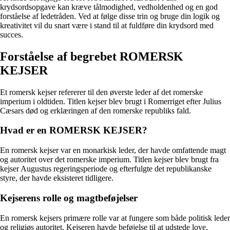
krydsordsopgave kan kræve tålmodighed, vedholdenhed og en god
forståelse af ledetråden. Ved at følge disse trin og bruge din logik og
kreativitet vil du snart være i stand til at fuldføre din krydsord med
succes.
Forståelse af begrebet ROMERSK
KEJSER
Et romersk kejser refererer til den øverste leder af det romerske
imperium i oldtiden. Titlen kejser blev brugt i Romerriget efter Julius
Cæsars død og erklæringen af den romerske republiks fald.
Hvad er en ROMERSK KEJSER?
En romersk kejser var en monarkisk leder, der havde omfattende magt
og autoritet over det romerske imperium. Titlen kejser blev brugt fra
kejser Augustus regeringsperiode og efterfulgte det republikanske
styre, der havde eksisteret tidligere.
Kejserens rolle og magtbeføjelser
En romersk kejsers primære rolle var at fungere som både politisk leder
og religiøs autoritet. Kejseren havde beføjelse til at udstede love,