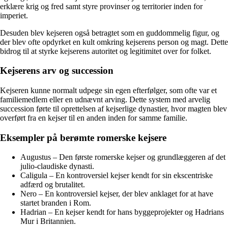
erklære krig og fred samt styre provinser og territorier inden for
imperiet.
Desuden blev kejseren også betragtet som en guddommelig figur, og
der blev ofte opdyrket en kult omkring kejserens person og magt. Dette
bidrog til at styrke kejserens autoritet og legitimitet over for folket.
Kejserens arv og succession
Kejseren kunne normalt udpege sin egen efterfølger, som ofte var et
familiemedlem eller en udnævnt arving. Dette system med arvelig
succession førte til oprettelsen af kejserlige dynastier, hvor magten blev
overført fra en kejser til en anden inden for samme familie.
Eksempler på berømte romerske kejsere
Augustus – Den første romerske kejser og grundlæggeren af det
julio-claudiske dynasti.
Caligula – En kontroversiel kejser kendt for sin ekscentriske
adfærd og brutalitet.
Nero – En kontroversiel kejser, der blev anklaget for at have
startet branden i Rom.
Hadrian – En kejser kendt for hans byggeprojekter og Hadrians
Mur i Britannien.