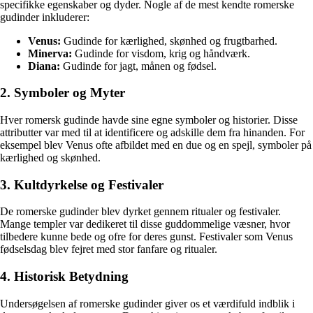
specifikke egenskaber og dyder. Nogle af de mest kendte romerske
gudinder inkluderer:
Venus:
Gudinde for kærlighed, skønhed og frugtbarhed.
Minerva:
Gudinde for visdom, krig og håndværk.
Diana:
Gudinde for jagt, månen og fødsel.
2. Symboler og Myter
Hver romersk gudinde havde sine egne symboler og historier. Disse
attributter var med til at identificere og adskille dem fra hinanden. For
eksempel blev Venus ofte afbildet med en due og en spejl, symboler på
kærlighed og skønhed.
3. Kultdyrkelse og Festivaler
De romerske gudinder blev dyrket gennem ritualer og festivaler.
Mange templer var dedikeret til disse guddommelige væsner, hvor
tilbedere kunne bede og ofre for deres gunst. Festivaler som Venus
fødselsdag blev fejret med stor fanfare og ritualer.
4. Historisk Betydning
Undersøgelsen af romerske gudinder giver os et værdifuld indblik i