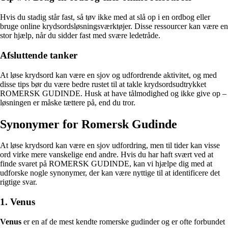
Hvis du stadig står fast, så tøv ikke med at slå op i en ordbog eller
bruge online krydsordsløsningsværktøjer. Disse ressourcer kan være en
stor hjælp, når du sidder fast med svære ledetråde.
Afsluttende tanker
At løse krydsord kan være en sjov og udfordrende aktivitet, og med
disse tips bør du være bedre rustet til at takle krydsordsudtrykket
ROMERSK GUDINDE. Husk at have tålmodighed og ikke give op –
løsningen er måske tættere på, end du tror.
Synonymer for Romersk Gudinde
At løse krydsord kan være en sjov udfordring, men til tider kan visse
ord virke mere vanskelige end andre. Hvis du har haft svært ved at
finde svaret på ROMERSK GUDINDE, kan vi hjælpe dig med at
udforske nogle synonymer, der kan være nyttige til at identificere det
rigtige svar.
1. Venus
Venus
er en af de mest kendte romerske gudinder og er ofte forbundet