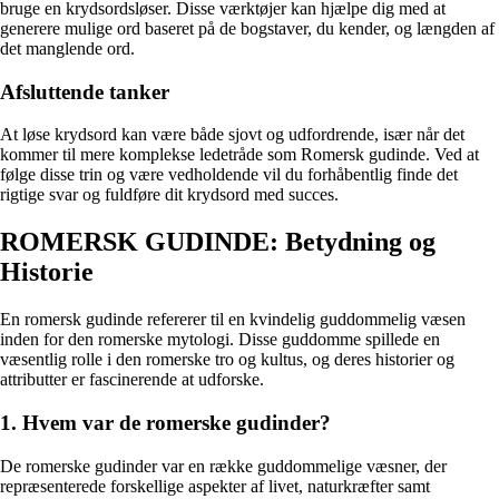
bruge en krydsordsløser. Disse værktøjer kan hjælpe dig med at
generere mulige ord baseret på de bogstaver, du kender, og længden af
det manglende ord.
Afsluttende tanker
At løse krydsord kan være både sjovt og udfordrende, især når det
kommer til mere komplekse ledetråde som Romersk gudinde. Ved at
følge disse trin og være vedholdende vil du forhåbentlig finde det
rigtige svar og fuldføre dit krydsord med succes.
ROMERSK GUDINDE: Betydning og
Historie
En romersk gudinde refererer til en kvindelig guddommelig væsen
inden for den romerske mytologi. Disse guddomme spillede en
væsentlig rolle i den romerske tro og kultus, og deres historier og
attributter er fascinerende at udforske.
1. Hvem var de romerske gudinder?
De romerske gudinder var en række guddommelige væsner, der
repræsenterede forskellige aspekter af livet, naturkræfter samt