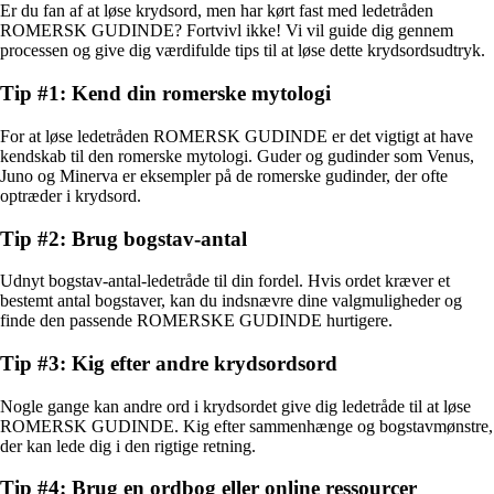
Er du fan af at løse krydsord, men har kørt fast med ledetråden
ROMERSK GUDINDE? Fortvivl ikke! Vi vil guide dig gennem
processen og give dig værdifulde tips til at løse dette krydsordsudtryk.
Tip #1: Kend din romerske mytologi
For at løse ledetråden ROMERSK GUDINDE er det vigtigt at have
kendskab til den romerske mytologi. Guder og gudinder som Venus,
Juno og Minerva er eksempler på de romerske gudinder, der ofte
optræder i krydsord.
Tip #2: Brug bogstav-antal
Udnyt bogstav-antal-ledetråde til din fordel. Hvis ordet kræver et
bestemt antal bogstaver, kan du indsnævre dine valgmuligheder og
finde den passende ROMERSKE GUDINDE hurtigere.
Tip #3: Kig efter andre krydsordsord
Nogle gange kan andre ord i krydsordet give dig ledetråde til at løse
ROMERSK GUDINDE. Kig efter sammenhænge og bogstavmønstre,
der kan lede dig i den rigtige retning.
Tip #4: Brug en ordbog eller online ressourcer