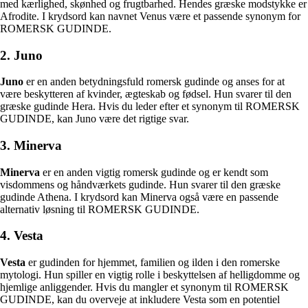
med kærlighed, skønhed og frugtbarhed. Hendes græske modstykke er
Afrodite. I krydsord kan navnet Venus være et passende synonym for
ROMERSK GUDINDE.
2. Juno
Juno
er en anden betydningsfuld romersk gudinde og anses for at
være beskytteren af kvinder, ægteskab og fødsel. Hun svarer til den
græske gudinde Hera. Hvis du leder efter et synonym til ROMERSK
GUDINDE, kan Juno være det rigtige svar.
3. Minerva
Minerva
er en anden vigtig romersk gudinde og er kendt som
visdommens og håndværkets gudinde. Hun svarer til den græske
gudinde Athena. I krydsord kan Minerva også være en passende
alternativ løsning til ROMERSK GUDINDE.
4. Vesta
Vesta
er gudinden for hjemmet, familien og ilden i den romerske
mytologi. Hun spiller en vigtig rolle i beskyttelsen af helligdomme og
hjemlige anliggender. Hvis du mangler et synonym til ROMERSK
GUDINDE, kan du overveje at inkludere Vesta som en potentiel