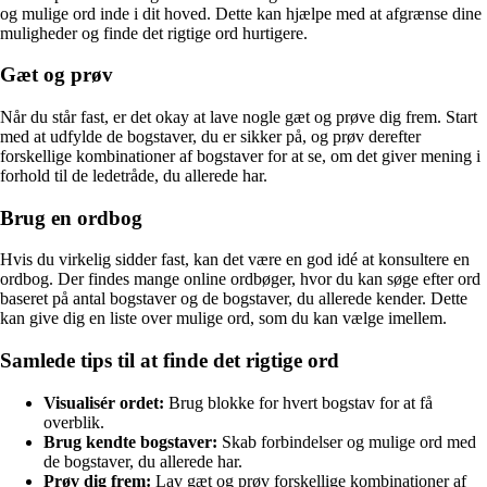
og mulige ord inde i dit hoved. Dette kan hjælpe med at afgrænse dine
muligheder og finde det rigtige ord hurtigere.
Gæt og prøv
Når du står fast, er det okay at lave nogle gæt og prøve dig frem. Start
med at udfylde de bogstaver, du er sikker på, og prøv derefter
forskellige kombinationer af bogstaver for at se, om det giver mening i
forhold til de ledetråde, du allerede har.
Brug en ordbog
Hvis du virkelig sidder fast, kan det være en god idé at konsultere en
ordbog. Der findes mange online ordbøger, hvor du kan søge efter ord
baseret på antal bogstaver og de bogstaver, du allerede kender. Dette
kan give dig en liste over mulige ord, som du kan vælge imellem.
Samlede tips til at finde det rigtige ord
Visualisér ordet:
Brug blokke for hvert bogstav for at få
overblik.
Brug kendte bogstaver:
Skab forbindelser og mulige ord med
de bogstaver, du allerede har.
Prøv dig frem:
Lav gæt og prøv forskellige kombinationer af