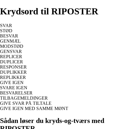
Krydsord til RIPOSTER
SVAR
STØD
BESVAR
GENMÆL
MODSTØD
GENSVAR
REPLICER
DUPLICER
RESPONSER
DUPLIKKER
REPLIKKER
GIVE IGEN
SVARE IGEN
BESVARELSER
TILBAGEMELDINGER
GIVE SVAR PÅ TILTALE
GIVE IGEN MED SAMME MØNT
Sådan løser du kryds-og-tværs med
RIPOSTER