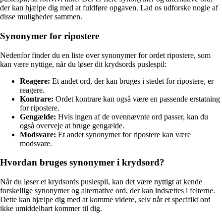
der kan hjælpe dig med at fuldføre opgaven. Lad os udforske nogle af
disse muligheder sammen.
Synonymer for ripostere
Nedenfor finder du en liste over synonymer for ordet ripostere, som
kan være nyttige, når du løser dit krydsords puslespil:
Reagere:
Et andet ord, der kan bruges i stedet for ripostere, er
reagere.
Kontrare:
Ordet kontrare kan også være en passende erstatning
for ripostere.
Gengælde:
Hvis ingen af de ovennævnte ord passer, kan du
også overveje at bruge gengælde.
Modsvare:
Et andet synonymer for ripostere kan være
modsvare.
Hvordan bruges synonymer i krydsord?
Når du løser et krydsords puslespil, kan det være nyttigt at kende
forskellige synonymer og alternative ord, der kan indsættes i felterne.
Dette kan hjælpe dig med at komme videre, selv når et specifikt ord
ikke umiddelbart kommer til dig.