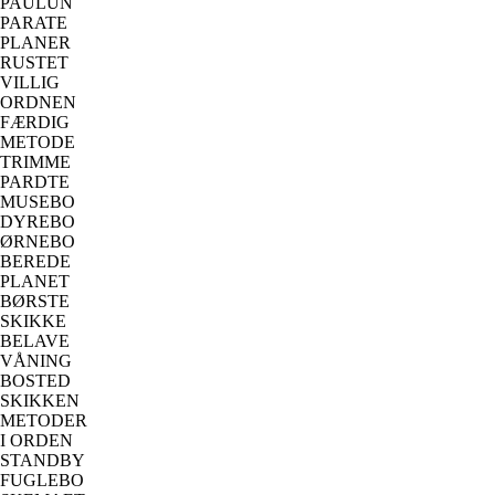
PAULUN
PARATE
PLANER
RUSTET
VILLIG
ORDNEN
FÆRDIG
METODE
TRIMME
PARDTE
MUSEBO
DYREBO
ØRNEBO
BEREDE
PLANET
BØRSTE
SKIKKE
BELAVE
VÅNING
BOSTED
SKIKKEN
METODER
I ORDEN
STANDBY
FUGLEBO