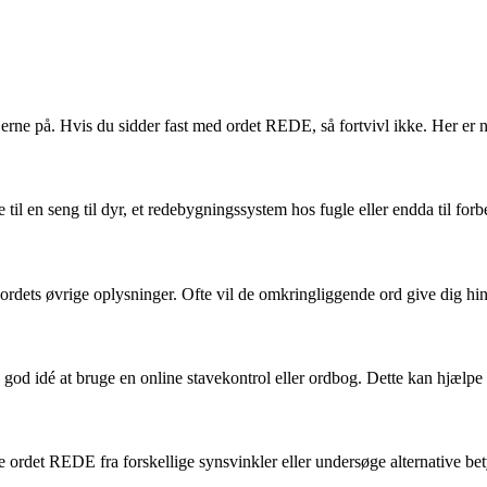
ne på. Hvis du sidder fast med ordet REDE, så fortvivl ikke. Her er nog
 til en seng til dyr, et redebygningssystem hos fugle eller endda til for
rdets øvrige oplysninger. Ofte vil de omkringliggende ord give dig hint t
n god idé at bruge en online stavekontrol eller ordbog. Dette kan hjælpe
ordet REDE fra forskellige synsvinkler eller undersøge alternative bety