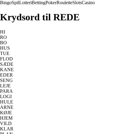
Bingo
Spil
Lotteri
Betting
Poker
Roulette
Slots
Casino
Krydsord til REDE
HI
RO
BO
HUS
TUE
FLOD
SÆDE
KANE
EDER
SENG
LEJE
PARA
LOGI
HULE
ARNE
KØJE
HJEM
VILD
KLAR