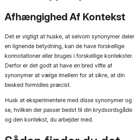
Afhængighed Af Kontekst
Det er vigtigt at huske, at selvom synonymer deler
en lignende betydning, kan de have forskellige
konnotationer eller bruges i forskellige kontekster.
Derfor er det godt at have en bred vifte af
synonymer at vælge imellem for at sikre, at din
besked formidles præcist.
Husk at eksperimentere med disse synonymer og
se, hvilken der passer bedst til din krydsordsgåde
og den kontekst, du arbejder med.