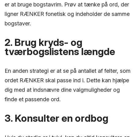
er at bruge bogstavrim. Prøv at tænke på ord, der
ligner RÆNKER fonetisk og indeholder de samme
bogstaver.
2. Brug kryds- og
tværbogslistens længde
En anden strategi er at se på antallet af felter, som
ordet RÆNKER skal passe ind i. Dette kan hjælpe
dig med at indsnævre dine valgmuligheder og
finde et passende ord.
3. Konsulter en ordbog