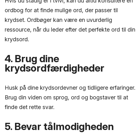
Hvis du stadig er i tvivl, kan du altid konsultere en
ordbog for at finde mulige ord, der passer til
krydset. Ordbøger kan være en uvurderlig
ressource, når du leder efter det perfekte ord til din
krydsord.
4. Brug dine
krydsordfærdigheder
Husk på dine krydsordevner og tidligere erfaringer.
Brug din viden om sprog, ord og bogstaver til at
finde det rette svar.
5. Bevar tålmodigheden