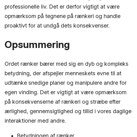
professionelle liv. Det er derfor vigtigt at være
opmærksom på tegnene på rænkeri og handle
proaktivt for at undgå dets konsekvenser.
Opsummering
Ordet rænker bærer med sig en dyb og kompleks
betydning, der afspejler menneskets evne til at
udtænke snedige planer og manipulere andre for
egen vinding. Det er vigtigt at være opmærksom
på konsekvenserne af rænkeri og stræbe efter
ærlighed, gennemsigtighed og tillid i vores daglige
interaktioner med andre.
Betydningen af rænker