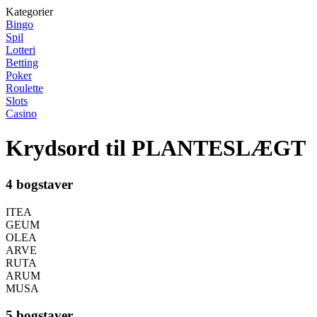
Kategorier
Bingo
Spil
Lotteri
Betting
Poker
Roulette
Slots
Casino
Krydsord til PLANTESLÆGT
4 bogstaver
ITEA
GEUM
OLEA
ARVE
RUTA
ARUM
MUSA
5 bogstaver