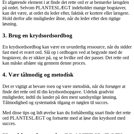
Et afgørende element i at finde det rette ord er at bemærke længden
på ordet. Selvom PLANTESLÆGT indeholder mange bogstaver,
kan det være, at ordet du leder efter, faktisk er kortere eller længere.
Hold derfor alle muligheder åbne, når du leder efter den rigtige
løsning.
3. Brug en krydsordsordbog
En krydsordsordbog kan være en uvurderlig ressource, når du sidder
fast med et svært ord. Slå op i ordbogen ved at begynde med de
bogstaver, du er sikker på, og se hvilke ord der passer. Det rette ord
kan måske afsløre sig gennem denne proces.
4. Vær tålmodig og metodisk
Det er vigtigt at bevare roen og være metodisk, når du forsøger at
finde det rette ord til din krydsordsopgave. Udeluk gradvist
muligheder, indtil du lander på den mest sandsynlige løsning.
Tålmodighed og systematisk tilgang er nøglen til succes.
Med disse tips og lidt øvelse kan du forhåbentlig snart finde det rette
ord PLANTESLÆGT og fortsætte med at løse din krydsord med
succes.