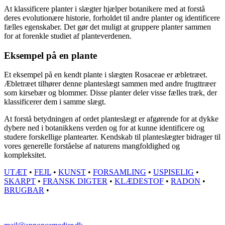
At klassificere planter i slægter hjælper botanikere med at forstå
deres evolutionære historie, forholdet til andre planter og identificere
fælles egenskaber. Det gør det muligt at gruppere planter sammen
for at forenkle studiet af planteverdenen.
Eksempel på en plante
Et eksempel på en kendt plante i slægten Rosaceae er æbletræet.
Æbletræet tilhører denne planteslægt sammen med andre frugttræer
som kirsebær og blommer. Disse planter deler visse fælles træk, der
klassificerer dem i samme slægt.
At forstå betydningen af ordet planteslægt er afgørende for at dykke
dybere ned i botanikkens verden og for at kunne identificere og
studere forskellige plantearter. Kendskab til planteslægter bidrager til
vores generelle forståelse af naturens mangfoldighed og
kompleksitet.
UTÆT
•
FEJL
•
KUNST
•
FORSAMLING
•
USPISELIG
•
SKARPT
•
FRANSK DIGTER
•
KLÆDESTOF
•
RADON
•
BRUGBAR
•