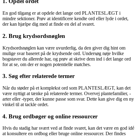
1. Opdel ordet
En god tilgang er at opdele det lange ord PLANTESLÆGT i
mindre sektioner. Prøv at identificere kendte ord eller lyde i ordet,
der kan hjælpe dig med at finde en del af svaret.
2. Brug krydsordsnøglen
Krydsordsnøglen kan være uvurderlig, da den giver dig hint om
mulige svar baseret på de krydsende ord. Undersøg nøje hvilke
bogstaver du allerede har, og prøv at skrive dem ind i det lange ord
for at se, om der er nogen potentielle matches.
3. Søg efter relaterede termer
Når du støder på et komplekst ord som PLANTESLÆGT, kan det
være nyttigt at tænke på relaterede termer. Overvej plantefamilier, -
arter eller -typer, der kunne passe som svar. Dette kan give dig en ny
vinkel til at tackle ordet.
4. Brug ordbøger og online ressourcer
Hvis du stadig har svært ved at finde svaret, kan det være en god idé
at konsultere en ordbog eller bruge online ressourcer. Der findes