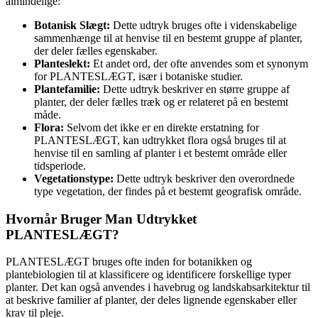
almindelige:
Botanisk Slægt:
Dette udtryk bruges ofte i videnskabelige
sammenhænge til at henvise til en bestemt gruppe af planter,
der deler fælles egenskaber.
Planteslekt:
Et andet ord, der ofte anvendes som et synonym
for PLANTESLÆGT, især i botaniske studier.
Plantefamilie:
Dette udtryk beskriver en større gruppe af
planter, der deler fælles træk og er relateret på en bestemt
måde.
Flora:
Selvom det ikke er en direkte erstatning for
PLANTESLÆGT, kan udtrykket flora også bruges til at
henvise til en samling af planter i et bestemt område eller
tidsperiode.
Vegetationstype:
Dette udtryk beskriver den overordnede
type vegetation, der findes på et bestemt geografisk område.
Hvornår Bruger Man Udtrykket
PLANTESLÆGT?
PLANTESLÆGT bruges ofte inden for botanikken og
plantebiologien til at klassificere og identificere forskellige typer
planter. Det kan også anvendes i havebrug og landskabsarkitektur til
at beskrive familier af planter, der deles lignende egenskaber eller
krav til pleje.