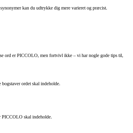
 synonymer kan du udtrykke dig mere varieret og præcist.
sse ord er PICCOLO, men fortvivl ikke – vi har nogle gode tips til,
e bogstaver ordet skal indeholde.
aver PICCOLO skal indeholde.