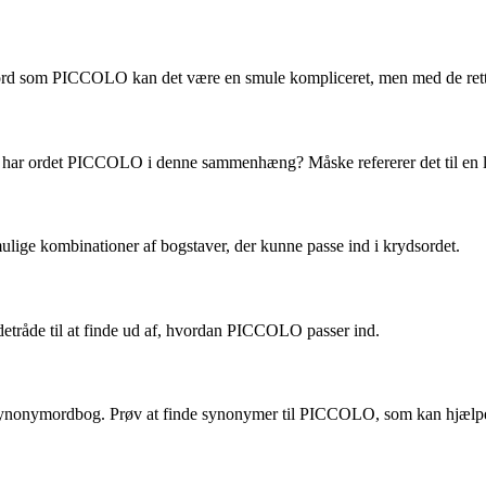
rd som PICCOLO kan det være en smule kompliceret, men med de rette 
ng har ordet PICCOLO i denne sammenhæng? Måske refererer det til en lil
ulige kombinationer af bogstaver, der kunne passe ind i krydsordet.
ledetråde til at finde ud af, hvordan PICCOLO passer ind.
n synonymordbog. Prøv at finde synonymer til PICCOLO, som kan hjælpe