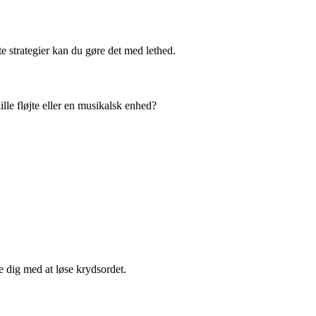
strategier kan du gøre det med lethed.
le fløjte eller en musikalsk enhed?
 dig med at løse krydsordet.