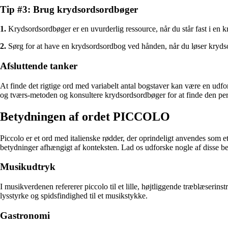
Tip #3: Brug krydsordsordbøger
1.
Krydsordsordbøger er en uvurderlig ressource, når du står fast i en 
2.
Sørg for at have en krydsordsordbog ved hånden, når du løser krydsord
Afsluttende tanker
At finde det rigtige ord med variabelt antal bogstaver kan være en udfo
og tværs-metoden og konsultere krydsordsordbøger for at finde den per
Betydningen af ordet PICCOLO
Piccolo er et ord med italienske rødder, der oprindeligt anvendes som 
betydninger afhængigt af konteksten. Lad os udforske nogle af disse 
Musikudtryk
I musikverdenen refererer piccolo til et lille, højtliggende træblæserins
lysstyrke og spidsfindighed til et musikstykke.
Gastronomi