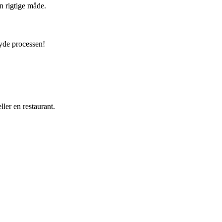
n rigtige måde.
nyde processen!
eller en restaurant.