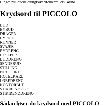
Bingo
Spil
Lotteri
Betting
Poker
Roulette
Slots
Casino
Krydsord til PICCOLO
BUD
BYBUD
DRAGER
BYPIGE
RUNNER
SVAJER
BYDRENG
HJÆLPER
BUDDRENG
SENDEBUD
STILLING
PICCOLINE
HOTELKARL
LØBEDRENG
KONTORBUD
STIKIRENDPIGE
STIKIRENDDRENG
Sådan løser du krydsord med PICCOLO