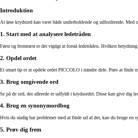
Introduktion
At løse krydsord kan være både underholdende og udfordrende. Med o
1.
Start med at analysere ledetråden
Først og fremmest er det vigtigt at forstå ledetråden. Hvilken betydni
2.
Opdel ordet
Et smart tip er at opdele ordet PICCOLO i mindre dele. Prøv at finde m
3.
Brug omgivende ord
Se på de ord, der allerede er udfyldt i krydsordet. Disse kan give dig 
4.
Brug en synonymordbog
Hvis du stadig har problemer med at finde ud af det, kan du bruge e
5.
Prøv dig frem