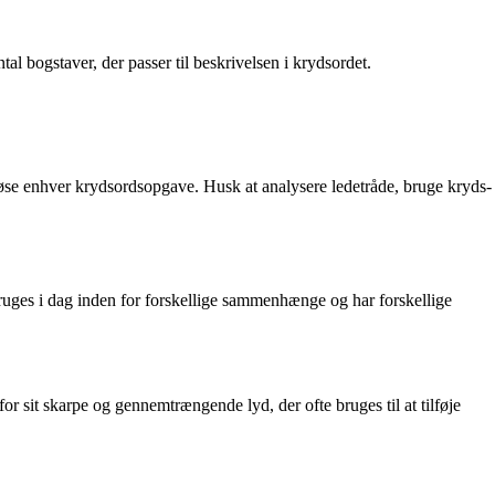
l bogstaver, der passer til beskrivelsen i krydsordet.
t løse enhver krydsordsopgave. Husk at analysere ledetråde, bruge kryds-
bruges i dag inden for forskellige sammenhænge og har forskellige
for sit skarpe og gennemtrængende lyd, der ofte bruges til at tilføje