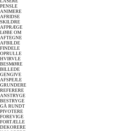
LASERE
PENSLE
ANIMERE
AFRIDSE
SKILDRE
AFPRÆGE
LØBE OM
AFTEGNE
AFBILDE
FINDELE
OPRULLE
HVIRVLE
BESMØRE
BILLEDE
GENGIVE
AFSPEJLE
GRUNDERE
REFERERE
ANSTRYGE
BESTRYGE
GÅ RUNDT
PIVOTERE
FOREVIGE
FORTÆLLE
DEKORERE