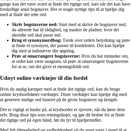
gange kan det være svært at finde det rigtige ord, især når det kan have
forskellige antal bogstaver. Her er nogle nyttige tips til at hjælpe dig
med at finde det rette ord:
Skriv bogstaverne ned:
Start med at skrive de bogstaver ned,
du allerede har til rådighed, og marker de pladser, hvor det
ukendte ord skal passe ind.
Brug et synonymordbog:
Tænk over ordets betydning og prøv
at finde et synonym, der passer til konteksten. Det kan hjælpe
dig med at indsnævre din søgning.
Prøv at omarrangere bogstaverne:
Hvis du har mistanke om,
at ordet kan være anagram, så prøv at omarrangere bogstaverne
for at se, om det giver et meningsfuldt ord.
Udnyt online værktøjer til din fordel
Hvis du stadig kæmper med at finde det rigtige ord, kan du bruge
online krydsordsløser-værktøjer. Disse værktøjer kan hjælpe dig med
at generere mulige ord baseret på de givne bogstaver og længde.
Det er vigtigt at huske på, at krydsorder er sjovere, når du løser dem
selv. Brug disse tips som retningslinjer, og gør dit bedste for at finde
det rigtige ord på egen hånd, før du tyr til hjælpemidler.
Med lidt tålmodighed og vedholdenhed vil du snart være i stand til at