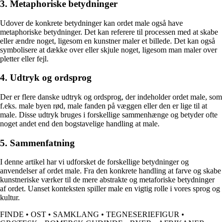
3. Metaphoriske betydninger
Udover de konkrete betydninger kan ordet male også have
metaphoriske betydninger. Det kan referere til processen med at skabe
eller ændre noget, ligesom en kunstner maler et billede. Det kan også
symbolisere at dække over eller skjule noget, ligesom man maler over
pletter eller fejl.
4. Udtryk og ordsprog
Der er flere danske udtryk og ordsprog, der indeholder ordet male, som
f.eks. male byen rød, male fanden på væggen eller den er lige til at
male. Disse udtryk bruges i forskellige sammenhænge og betyder ofte
noget andet end den bogstavelige handling at male.
5. Sammenfatning
I denne artikel har vi udforsket de forskellige betydninger og
anvendelser af ordet male. Fra den konkrete handling at farve og skabe
kunstneriske værker til de mere abstrakte og metaforiske betydninger
af ordet. Uanset konteksten spiller male en vigtig rolle i vores sprog og
kultur.
FINDE
•
OST
•
SAMKLANG
•
TEGNESERIEFIGUR
•