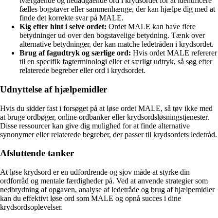
tværgående og nedadgående ord i krydsordet for at identificere
fælles bogstaver eller sammenhænge, der kan hjælpe dig med at
finde det korrekte svar på MALE.
Kig efter hint i selve ordet:
Ordet MALE kan have flere
betydninger ud over den bogstavelige betydning. Tænk over
alternative betydninger, der kan matche ledetråden i krydsordet.
Brug af fagudtryk og særlige ord:
Hvis ordet MALE refererer
til en specifik fagterminologi eller et særligt udtryk, så søg efter
relaterede begreber eller ord i krydsordet.
Udnyttelse af hjælpemidler
Hvis du sidder fast i forsøget på at løse ordet MALE, så tøv ikke med
at bruge ordbøger, online ordbanker eller krydsordsløsningstjenester.
Disse ressourcer kan give dig mulighed for at finde alternative
synonymer eller relaterede begreber, der passer til krydsordets ledetråd.
Afsluttende tanker
At løse krydsord er en udfordrende og sjov måde at styrke din
ordforråd og mentale færdigheder på. Ved at anvende strategier som
nedbrydning af opgaven, analyse af ledetråde og brug af hjælpemidler
kan du effektivt løse ord som MALE og opnå succes i dine
krydsordsoplevelser.