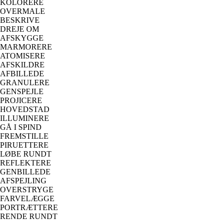
KOLORERE
OVERMALE
BESKRIVE
DREJE OM
AFSKYGGE
MARMORERE
ATOMISERE
AFSKILDRE
AFBILLEDE
GRANULERE
GENSPEJLE
PROJICERE
HOVEDSTAD
ILLUMINERE
GÅ I SPIND
FREMSTILLE
PIRUETTERE
LØBE RUNDT
REFLEKTERE
GENBILLEDE
AFSPEJLING
OVERSTRYGE
FARVELÆGGE
PORTRÆTTERE
RENDE RUNDT