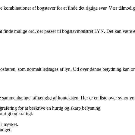
kombinationer af bogstaver for at finde det rigtige svar. Vær tålmodig
r at finde mulige ord, der passer til bogstavmønstret LYN. Det kan være en
tmosfæren, som normalt ledsages af lyn. Ud over denne betydning kan ord
ge sammenhænge, afhængigt af konteksten. Her er en liste over synonym
grafering for at beskrive en hurtig og skarp belysning.
urtigt og kraftigt.
 i mørket.
 noget.