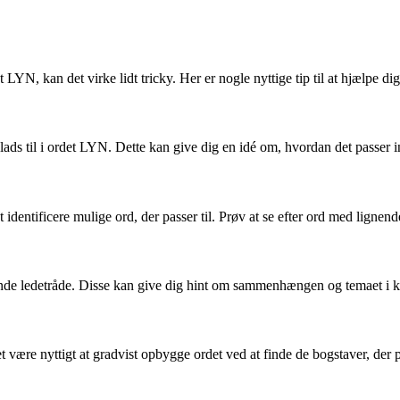
LYN, kan det virke lidt tricky. Her er nogle nyttige tip til at hjælpe di
lads til i ordet LYN. Dette kan give dig en idé om, hvordan det passer i
 identificere mulige ord, der passer til. Prøv at se efter ord med lignen
e ledetråde. Disse kan give dig hint om sammenhængen og temaet i kryds
t være nyttigt at gradvist opbygge ordet ved at finde de bogstaver, der 