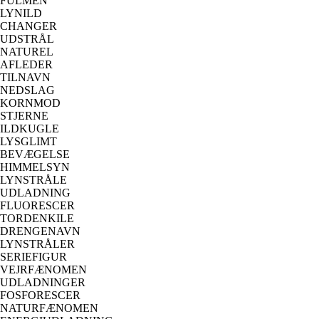
FULMEN
LYNILD
CHANGER
UDSTRÅL
NATUREL
AFLEDER
TILNAVN
NEDSLAG
KORNMOD
STJERNE
ILDKUGLE
LYSGLIMT
BEVÆGELSE
HIMMELSYN
LYNSTRÅLE
UDLADNING
FLUORESCER
TORDENKILE
DRENGENAVN
LYNSTRÅLER
SERIEFIGUR
VEJRFÆNOMEN
UDLADNINGER
FOSFORESCER
NATURFÆNOMEN