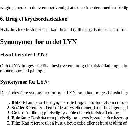
Nogle gange kan det være nødvendigt at eksperimentere med forskellige 
6. Brug et krydsordsleksikon
Hvis du virkelig sidder fast, kan du altid ty til et krydsordsleksikon fo
Synonymer for ordet LYN
Hvad betyder LYN?
Ordet LYN bruges ofte til at beskrive en hurtig elektrisk afladning i a
opmærksomhed på noget.
Synonymer for LYN:
Der findes flere synonymer for ordet LYN, som kan bruges i forskelli
Blitz:
Et andet ord for lyn, der ofte bruges i forbindelse med foto
Stråle:
Refererer til en stråle af lys eller energi, der bevæger sig h
Gnist:
En lille og pludselig lysstråle eller elektrisk afladning.
Fulmåne:
Beskriver en pludselig og intens lysstråle, der lyser op
Flig:
Kan referere til en hurtig bevægelse eller et hurtigt glimt af