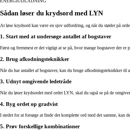
ENERGIUDLADNING
Sådan løser du krydsord med LYN
At løse krydsord kan være en sjov udfordring, og når du støder på ordet 
1. Start med at undersøge antallet af bogstaver
Først og fremmest er det vigtigt at se på, hvor mange bogstaver der er p
2. Brug afkodningsteknikker
Når du har antallet af bogstaver, kan du bruge afkodningsteknikker til at
3. Udnyt omgivende ledetråde
Når du løser krydsordet med ordet LYN, skal du også se på de omgivend
4. Byg ordet op gradvist
I stedet for at forsøge at finde det komplette ord med det samme, kan de
5. Prøv forskellige kombinationer