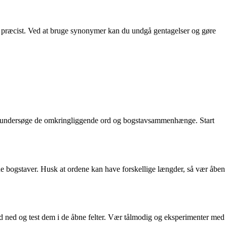
 og præcist. Ved at bruge synonymer kan du undgå gentagelser og gøre
er at undersøge de omkringliggende ord og bogstavsammenhænge. Start
ne bogstaver. Husk at ordene kan have forskellige længder, så vær åben
rd ned og test dem i de åbne felter. Vær tålmodig og eksperimenter med