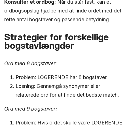
Konsulter et ordbog:
Når du står fast, kan et
ordbogsopslag hjælpe med at finde ordet med det
rette antal bogstaver og passende betydning.
Strategier for forskellige
bogstavlængder
Ord med 8 bogstaver:
Problem: LOGERENDE har 8 bogstaver.
Løsning: Gennemgå synonymer eller
relaterede ord for at finde det bedste match.
Ord med 9 bogstaver:
Problem: Hvis ordet skulle være LOGERENDE