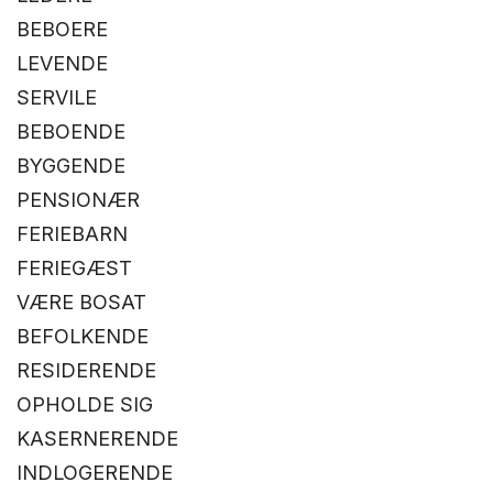
BEBOERE
LEVENDE
SERVILE
BEBOENDE
BYGGENDE
PENSIONÆR
FERIEBARN
FERIEGÆST
VÆRE BOSAT
BEFOLKENDE
RESIDERENDE
OPHOLDE SIG
KASERNERENDE
INDLOGERENDE