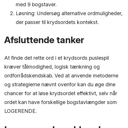
med 9 bogstaver.
Løsning: Undersøg alternative ordmuligheder,
der passer til krydsordets kontekst.
Afsluttende tanker
At finde det rette ord i et krydsords puslespil
kræver tålmodighed, logisk tænkning og
ordforrådskendskab. Ved at anvende metoderne
og strategierne nævnt ovenfor kan du øge dine
chancer for at løse krydsordet effektivt, selv når
ordet kan have forskellige bogstavlængder som
LOGERENDE.