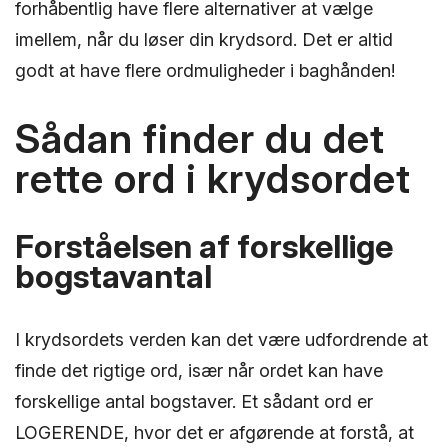
forhåbentlig have flere alternativer at vælge
imellem, når du løser din krydsord. Det er altid
godt at have flere ordmuligheder i baghånden!
Sådan finder du det
rette ord i krydsordet
Forståelsen af forskellige
bogstavantal
I krydsordets verden kan det være udfordrende at
finde det rigtige ord, især når ordet kan have
forskellige antal bogstaver. Et sådant ord er
LOGERENDE, hvor det er afgørende at forstå, at