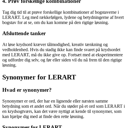
4. Prøv forskellige kombinationer
Tag dig tid til at prøve forskellige kombinationer af bogstaverne i
LERART. Leg med rækkefølgen, lydene og betydningerne af hvert
bogstav for at se, om du kan komme på den rigtige løsning.
Afsluttende tanker
At løse krydsord kræver tålmodighed, kreativ tænkning og
vedholdenhed. Hvis du stadig ikke kan finde svaret på krydsordet
med LERART, må du ikke give op. Fortsæt med at eksperimentere
og udfordre dig selv, og før eller siden vil du nå frem til den rigtige
løsning.
Synonymer for LERART
Hvad er synonymer?
Synonymer er ord, der har en lignende eller næsten samme
betydning som et andet ord. Når du støder på et ord som LERART i
en krydsogtværs, kan det være nyttigt at kende til synonymer, som
kan hjælpe dig med at finde den rette løsning.
Synonymer for LERART