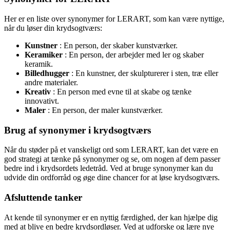
Her er en liste over synonymer for LERART, som kan være nyttige,
når du løser din krydsogtværs:
Kunstner
: En person, der skaber kunstværker.
Keramiker
: En person, der arbejder med ler og skaber
keramik.
Billedhugger
: En kunstner, der skulpturerer i sten, træ eller
andre materialer.
Kreativ
: En person med evne til at skabe og tænke
innovativt.
Maler
: En person, der maler kunstværker.
Brug af synonymer i krydsogtværs
Når du støder på et vanskeligt ord som LERART, kan det være en
god strategi at tænke på synonymer og se, om nogen af dem passer
bedre ind i krydsordets ledetråd. Ved at bruge synonymer kan du
udvide din ordforråd og øge dine chancer for at løse krydsogtværs.
Afsluttende tanker
At kende til synonymer er en nyttig færdighed, der kan hjælpe dig
med at blive en bedre krydsordløser. Ved at udforske og lære nye