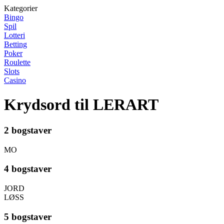
Kategorier
Bingo
Spil
Lotteri
Betting
Poker
Roulette
Slots
Casino
Krydsord til LERART
2 bogstaver
MO
4 bogstaver
JORD
LØSS
5 bogstaver