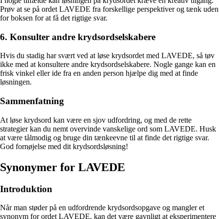
I nogle tilfælde kan løsningen på krydsordet kræve en kreativ tilgang.
Prøv at se på ordet LAVEDE fra forskellige perspektiver og tænk uden
for boksen for at få det rigtige svar.
6. Konsulter andre krydsordselskabere
Hvis du stadig har svært ved at løse krydsordet med LAVEDE, så tøv
ikke med at konsultere andre krydsordselskabere. Nogle gange kan en
frisk vinkel eller ide fra en anden person hjælpe dig med at finde
løsningen.
Sammenfatning
At løse krydsord kan være en sjov udfordring, og med de rette
strategier kan du nemt overvinde vanskelige ord som LAVEDE. Husk
at være tålmodig og bruge din tænkeevne til at finde det rigtige svar.
God fornøjelse med dit krydsordsløsning!
Synonymer for LAVEDE
Introduktion
Når man støder på en udfordrende krydsordsopgave og mangler et
synonym for ordet LAVEDE, kan det være gavnligt at eksperimentere