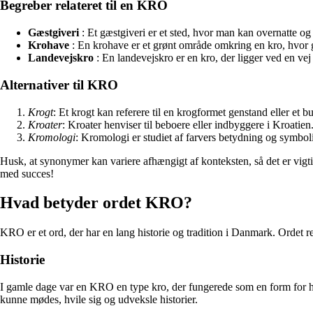
Begreber relateret til en KRO
Gæstgiveri
: Et gæstgiveri er et sted, hvor man kan overnatte og s
Krohave
: En krohave er et grønt område omkring en kro, hvor 
Landevejskro
: En landevejskro er en kro, der ligger ved en vej
Alternativer til KRO
Krogt
: Et krogt kan referere til en krogformet genstand eller et b
Kroater
: Kroater henviser til beboere eller indbyggere i Kroatien
Kromologi
: Kromologi er studiet af farvers betydning og symbol
Husk, at synonymer kan variere afhængigt af konteksten, så det er vigt
med succes!
Hvad betyder ordet KRO?
KRO er et ord, der har en lang historie og tradition i Danmark. Ordet ref
Historie
I gamle dage var en KRO en type kro, der fungerede som en form for herb
kunne mødes, hvile sig og udveksle historier.