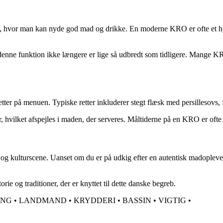
e, hvor man kan nyde god mad og drikke. En moderne KRO er ofte et hygg
ne funktion ikke længere er lige så udbredt som tidligere. Mange KROER
 på menuen. Typiske retter inkluderer stegt flæsk med persillesovs, fri
, hvilket afspejles i maden, der serveres. Måltiderne på en KRO er ofte 
g kulturscene. Uanset om du er på udkig efter en autentisk madoplevels
e og traditioner, der er knyttet til dette danske begreb.
ING
•
LANDMAND
•
KRYDDERI
•
BASSIN
•
VIGTIG
•