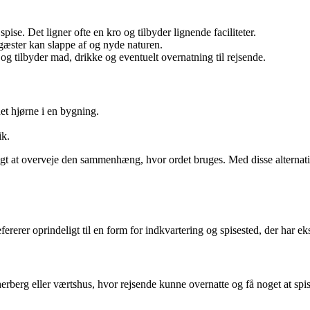
pise. Det ligner ofte en kro og tilbyder lignende faciliteter.
gæster kan slappe af og nyde naturen.
 og tilbyder mad, drikke og eventuelt overnatning til rejsende.
uet hjørne i en bygning.
.
ik.
igt at overveje den sammenhæng, hvor ordet bruges. Med disse alternati
ererer oprindeligt til en form for indkvartering og spisested, der har ek
erg eller værtshus, hvor rejsende kunne overnatte og få noget at spise.