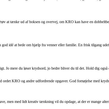
Prøv at tænke ud af boksen og overvej, om KRO kan have en dobbeltbety
 god idé at bede om hjælp fra venner eller familie. En frisk tilgang ude
ssigt. Jo mere du løser krydsord, jo bedre bliver du til det. Hold dig og
d med ordet KRO og andre udfordrende opgaver. God fornøjelse med kryd
, men med lidt kreativ tænkning vil du opdage, at der er mange alter