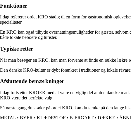
Funktioner
I dag refererer ordet KRO stadig til en form for gastronomisk oplevels
specialiteter.
En KRO kan også tilbyde overnatningsmuligheder for gæster, selvom den
både lokale beboere og turister.
Typiske retter
Når man besøger en KRO, kan man forvente at finde en række lækre retter
Den danske KRO-kultur er dybt forankret i traditioner og lokale råvarer
Afsluttende bemærkninger
I dag fortsætter KROER med at være en vigtig del af den danske mad- o
KRO være det perfekte valg.
Så næste gang du støder på ordet KRO, kan du tænke på den lange histori
METAL
•
BYER
•
KLÆDESTOF
•
BJERGART
•
DÆKKE
•
ÅBN