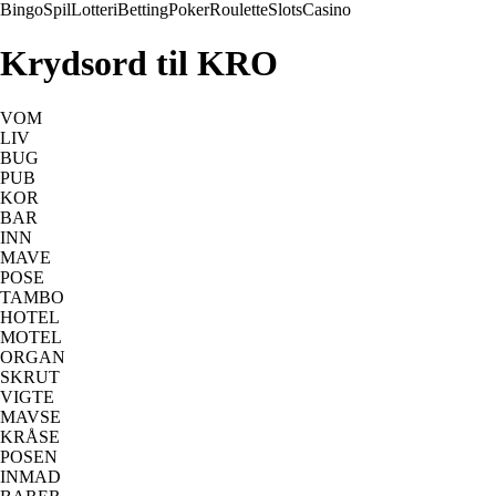
Bingo
Spil
Lotteri
Betting
Poker
Roulette
Slots
Casino
Krydsord til KRO
VOM
LIV
BUG
PUB
KOR
BAR
INN
MAVE
POSE
TAMBO
HOTEL
MOTEL
ORGAN
SKRUT
VIGTE
MAVSE
KRÅSE
POSEN
INMAD