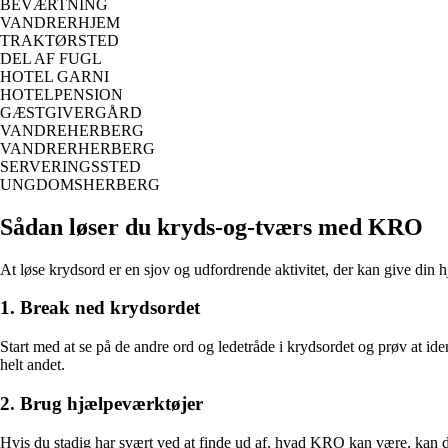
BEVÆRTNING
VANDRERHJEM
TRAKTØRSTED
DEL AF FUGL
HOTEL GARNI
HOTELPENSION
GÆSTGIVERGÅRD
VANDREHERBERG
VANDRERHERBERG
SERVERINGSSTED
UNGDOMSHERBERG
Sådan løser du kryds-og-tværs med KRO
At løse krydsord er en sjov og udfordrende aktivitet, der kan give din 
1. Break ned krydsordet
Start med at se på de andre ord og ledetråde i krydsordet og prøv at id
helt andet.
2. Brug hjælpeværktøjer
Hvis du stadig har svært ved at finde ud af, hvad KRO kan være, kan du b