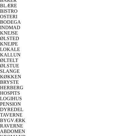
BARER
BLÆRE
BISTRO
OSTERI
BODEGA
INDMAD
KNEJSE
ØLSTED
KNEJPE
LOKALE
KALLUN
ØLTELT
ØLSTUE
SLANGE
KØKKEN
BRYSTE
HERBERG
HOSPITS
LOGIHUS
PENSION
DYREDEL
TAVERNE
BYGVÆRK
RAVERNE
ABDOMEN