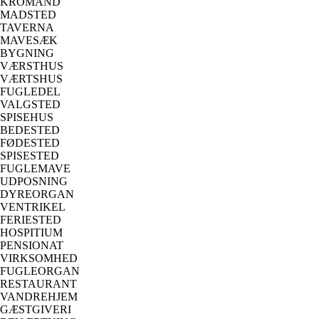
KROMAND
MADSTED
TAVERNA
MAVESÆK
BYGNING
VÆRSTHUS
VÆRTSHUS
FUGLEDEL
VALGSTED
SPISEHUS
BEDESTED
FØDESTED
SPISESTED
FUGLEMAVE
UDPOSNING
DYREORGAN
VENTRIKEL
FERIESTED
HOSPITIUM
PENSIONAT
VIRKSOMHED
FUGLEORGAN
RESTAURANT
VANDREHJEM
GÆSTGIVERI