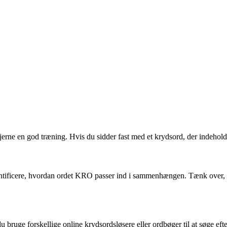
hjerne en god træning. Hvis du sidder fast med et krydsord, der indehold
entificere, hvordan ordet KRO passer ind i sammenhængen. Tænk over, om 
ruge forskellige online krydsordsløsere eller ordbøger til at søge efter 