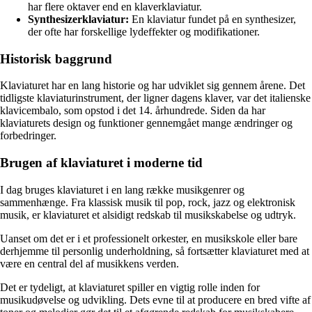
har flere oktaver end en klaverklaviatur.
Synthesizerklaviatur:
En klaviatur fundet på en synthesizer,
der ofte har forskellige lydeffekter og modifikationer.
Historisk baggrund
Klaviaturet har en lang historie og har udviklet sig gennem årene. Det
tidligste klaviaturinstrument, der ligner dagens klaver, var det italienske
klavicembalo, som opstod i det 14. århundrede. Siden da har
klaviaturets design og funktioner gennemgået mange ændringer og
forbedringer.
Brugen af klaviaturet i moderne tid
I dag bruges klaviaturet i en lang række musikgenrer og
sammenhænge. Fra klassisk musik til pop, rock, jazz og elektronisk
musik, er klaviaturet et alsidigt redskab til musikskabelse og udtryk.
Uanset om det er i et professionelt orkester, en musikskole eller bare
derhjemme til personlig underholdning, så fortsætter klaviaturet med at
være en central del af musikkens verden.
Det er tydeligt, at klaviaturet spiller en vigtig rolle inden for
musikudøvelse og udvikling. Dets evne til at producere en bred vifte af