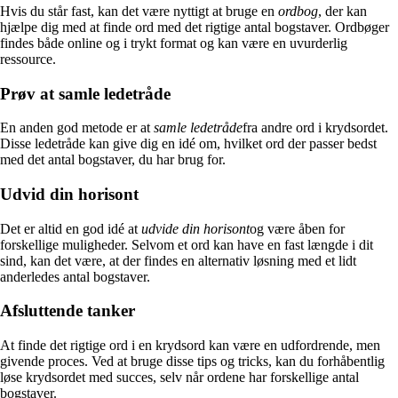
Hvis du står fast, kan det være nyttigt at bruge en
ordbog
, der kan
hjælpe dig med at finde ord med det rigtige antal bogstaver. Ordbøger
findes både online og i trykt format og kan være en uvurderlig
ressource.
Prøv at samle ledetråde
En anden god metode er at
samle ledetråde
fra andre ord i krydsordet.
Disse ledetråde kan give dig en idé om, hvilket ord der passer bedst
med det antal bogstaver, du har brug for.
Udvid din horisont
Det er altid en god idé at
udvide din horisont
og være åben for
forskellige muligheder. Selvom et ord kan have en fast længde i dit
sind, kan det være, at der findes en alternativ løsning med et lidt
anderledes antal bogstaver.
Afsluttende tanker
At finde det rigtige ord i en krydsord kan være en udfordrende, men
givende proces. Ved at bruge disse tips og tricks, kan du forhåbentlig
løse krydsordet med succes, selv når ordene har forskellige antal
bogstaver.