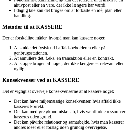
aktivpost eller en vare, der ikke længere har værdi.
I daglig tale kan det bruges om at forkaste en idé, plan eller
handling.
Metoder til at KASSERE
Der er forskellige måder, hvorpå man kan kassere noget:
At smide det fysisk ud i affaldsbeholderen eller på
genbrugsstationen.
At annullere det, f.eks. en transaktion eller en kontrakt.
At stoppe brugen af noget, der ikke længere er relevant eller
nyttigt.
Konsekvenser ved at KASSERE
Det er vigtigt at overveje konsekvenserne af at kassere noget:
Det kan have miljømæssige konsekvenser, hvis affald ikke
kasseres korrekt.
Det kan medføre økonomiske tab, hvis værdifulde ressourcer
kasseres uden grund.
Det kan påvirke relationer og samarbejde, hvis man kasserer
andres idéer eller forslag uden grundig overvejelse.