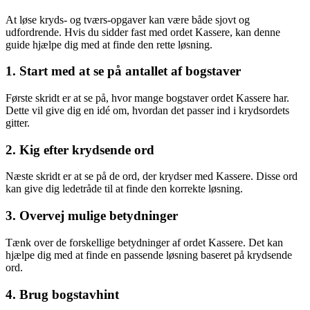
At løse kryds- og tværs-opgaver kan være både sjovt og
udfordrende. Hvis du sidder fast med ordet Kassere, kan denne
guide hjælpe dig med at finde den rette løsning.
1. Start med at se på antallet af bogstaver
Første skridt er at se på, hvor mange bogstaver ordet Kassere har.
Dette vil give dig en idé om, hvordan det passer ind i krydsordets
gitter.
2. Kig efter krydsende ord
Næste skridt er at se på de ord, der krydser med Kassere. Disse ord
kan give dig ledetråde til at finde den korrekte løsning.
3. Overvej mulige betydninger
Tænk over de forskellige betydninger af ordet Kassere. Det kan
hjælpe dig med at finde en passende løsning baseret på krydsende
ord.
4. Brug bogstavhint