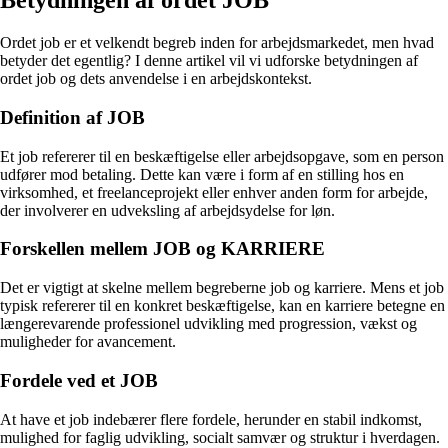
Betydningen af ordet JOB
Ordet job er et velkendt begreb inden for arbejdsmarkedet, men hvad
betyder det egentlig? I denne artikel vil vi udforske betydningen af
ordet job og dets anvendelse i en arbejdskontekst.
Definition af JOB
Et job refererer til en beskæftigelse eller arbejdsopgave, som en person
udfører mod betaling. Dette kan være i form af en stilling hos en
virksomhed, et freelanceprojekt eller enhver anden form for arbejde,
der involverer en udveksling af arbejdsydelse for løn.
Forskellen mellem JOB og KARRIERE
Det er vigtigt at skelne mellem begreberne job og karriere. Mens et job
typisk refererer til en konkret beskæftigelse, kan en karriere betegne en
længerevarende professionel udvikling med progression, vækst og
muligheder for avancement.
Fordele ved et JOB
At have et job indebærer flere fordele, herunder en stabil indkomst,
mulighed for faglig udvikling, socialt samvær og struktur i hverdagen.