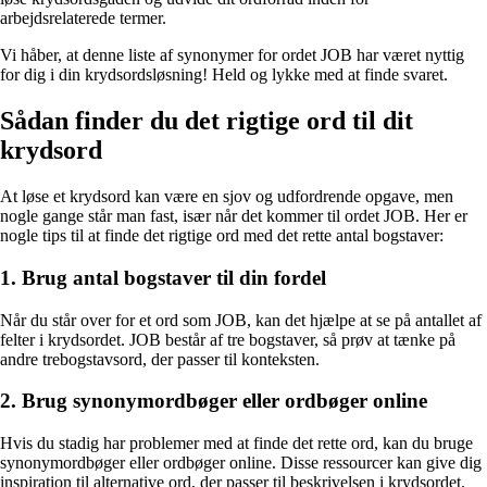
arbejdsrelaterede termer.
Vi håber, at denne liste af synonymer for ordet JOB har været nyttig
for dig i din krydsordsløsning! Held og lykke med at finde svaret.
Sådan finder du det rigtige ord til dit
krydsord
At løse et krydsord kan være en sjov og udfordrende opgave, men
nogle gange står man fast, især når det kommer til ordet JOB. Her er
nogle tips til at finde det rigtige ord med det rette antal bogstaver:
1. Brug antal bogstaver til din fordel
Når du står over for et ord som JOB, kan det hjælpe at se på antallet af
felter i krydsordet. JOB består af tre bogstaver, så prøv at tænke på
andre trebogstavsord, der passer til konteksten.
2. Brug synonymordbøger eller ordbøger online
Hvis du stadig har problemer med at finde det rette ord, kan du bruge
synonymordbøger eller ordbøger online. Disse ressourcer kan give dig
inspiration til alternative ord, der passer til beskrivelsen i krydsordet.