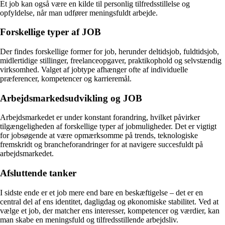
Et job kan også være en kilde til personlig tilfredsstillelse og
opfyldelse, når man udfører meningsfuldt arbejde.
Forskellige typer af JOB
Der findes forskellige former for job, herunder deltidsjob, fuldtidsjob,
midlertidige stillinger, freelanceopgaver, praktikophold og selvstændig
virksomhed. Valget af jobtype afhænger ofte af individuelle
præferencer, kompetencer og karrieremål.
Arbejdsmarkedsudvikling og JOB
Arbejdsmarkedet er under konstant forandring, hvilket påvirker
tilgængeligheden af forskellige typer af jobmuligheder. Det er vigtigt
for jobsøgende at være opmærksomme på trends, teknologiske
fremskridt og brancheforandringer for at navigere succesfuldt på
arbejdsmarkedet.
Afsluttende tanker
I sidste ende er et job mere end bare en beskæftigelse – det er en
central del af ens identitet, dagligdag og økonomiske stabilitet. Ved at
vælge et job, der matcher ens interesser, kompetencer og værdier, kan
man skabe en meningsfuld og tilfredsstillende arbejdsliv.