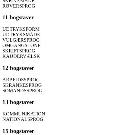
SKRIVEMÅDE
RØVERSPROG
11 bogstaver
UDTRYKSFORM
UDTRYKSMÅDE
VULGÆRSPROG
OMGANGSTONE
SKRIFTSPROG
KAUDERVÆLSK
12 bogstaver
ARBEJDSSPROG
SKRANKESPROG
SØMANDSSPROG
13 bogstaver
KOMMUNIKATION
NATIONALSPROG
15 bogstaver