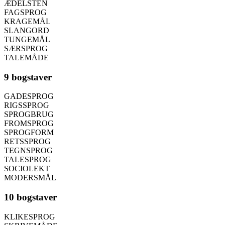
ÆDELSTEN
FAGSPROG
KRAGEMÅL
SLANGORD
TUNGEMÅL
SÆRSPROG
TALEMÅDE
9 bogstaver
GADESPROG
RIGSSPROG
SPROGBRUG
FROMSPROG
SPROGFORM
RETSSPROG
TEGNSPROG
TALESPROG
SOCIOLEKT
MODERSMÅL
10 bogstaver
KLIKESPROG