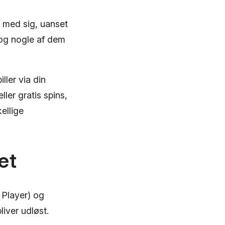
l med sig, uanset
 og nogle af dem
ller via din
ller gratis spins,
ellige
et
 Player) og
liver udløst.