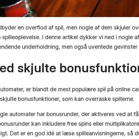
ilbyder en overflod af spil, men nogle af dem skjuler o
spilleoplevelse. I denne artikel dykker vi ned i nogle af
ndende underholdning, men også uventede gevinster o
ed skjulte bonusfunktio
leautomater, er blandt de mest populære spil på online 
skjulte bonusfunktioner, som kan overraske spillerne.
gle automater har bonusrunder, der aktiveres ved at f
onusrunder kan inkludere free spins eller multiplikatore
igt. Det er en god idé at læse spilleanvisningerne, så d