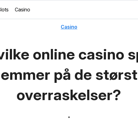
lots
Casino
Casino
ilke online casino s
emmer på de størs
overraskelser?