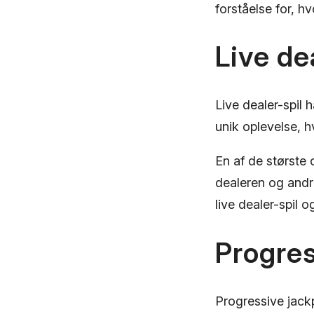
forståelse for, h
Live de
Live dealer-spil h
unik oplevelse, h
En af de største 
dealeren og andr
live dealer-spil 
Progres
Progressive jackp