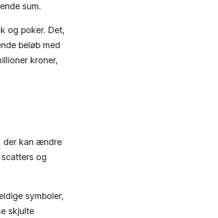
ksende sum.
ck og poker. Det,
drende beløb med
illioner kroner,
r, der kan ændre
, scatters og
fældige symboler,
e skjulte