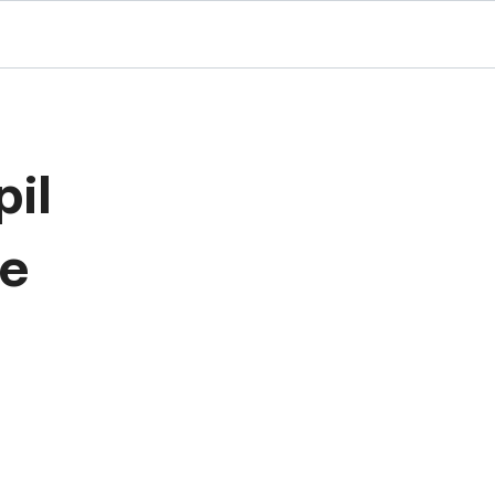
pil
te