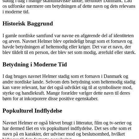
stadig i dag i mange skandinaviske lande, herunder Danmark. Lad
os udforske nærmere om betydningen af dette navn og dets relevans
i moderne tid.
Historisk Baggrund
I gamle nordiske samfund var navne en afgørende del af identiteten
og arven. Navnet Helmer blev oprindeligt brugt som et fornavn og
havde betydningen af heltemodig eller kriger. Det var et navn, der
blev tildelt til en person, der blev set som modig, ærefuld eller stærk.
Betydning i Moderne Tid
I dag bruges navnet Helmer stadig som et fornavn i Danmark og
andre nordiske lande. Selvom dets betydning som heltemodig stadig
kan være relevant, har det også udviklet sig til at symbolisere mod,
styrke og handlekraft. Mange forældre vælger dette navn til deres
børn for at inkorporere disse positive egenskaber.
Popkulturel Indflydelse
Navnet Helmer er også blevet brugt i litteratur, film og tv-serier og
har dermed fået en vis popkulturel indflydelse. Det ses ofte som et
navn på en karakter, der udviser mod og beslutsomhed, hvilket