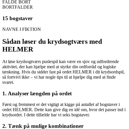
FALDE BORT
BORTFALDER
15 bogstaver
NAVNE I FIKTION
Sådan løser du krydsogtværs med
HELMER
At løse krydsogtværs puslespil kan være en sjov og udfordrende
aktivitet, der kan hjælpe med at styrke din ordforråd og logiske
tænkning. Hvis du sidder fast på ordet HELMER i dit krydsordspil,
så fortvivl ikke – vi har nogle tips til at hjælpe dig med at finde
svaret.
1. Analyser længden på ordet
Først og fremmest er det vigtigt at kigge på antallet af bogstaver i
ordet HELMER. Dette kan give dig en idé om, hvor det passer ind i
krydsordet. I dette tilfælde har vi seks bogstaver.
2. Tænk på mulige kombinationer