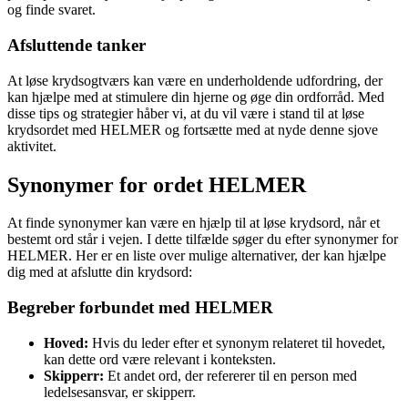
og finde svaret.
Afsluttende tanker
At løse krydsogtværs kan være en underholdende udfordring, der
kan hjælpe med at stimulere din hjerne og øge din ordforråd. Med
disse tips og strategier håber vi, at du vil være i stand til at løse
krydsordet med HELMER og fortsætte med at nyde denne sjove
aktivitet.
Synonymer for ordet HELMER
At finde synonymer kan være en hjælp til at løse krydsord, når et
bestemt ord står i vejen. I dette tilfælde søger du efter synonymer for
HELMER. Her er en liste over mulige alternativer, der kan hjælpe
dig med at afslutte din krydsord:
Begreber forbundet med HELMER
Hoved:
Hvis du leder efter et synonym relateret til hovedet,
kan dette ord være relevant i konteksten.
Skipperr:
Et andet ord, der refererer til en person med
ledelsesansvar, er skipperr.