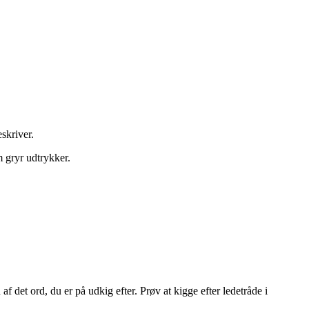
skriver.
m gryr udtrykker.
af det ord, du er på udkig efter. Prøv at kigge efter ledetråde i