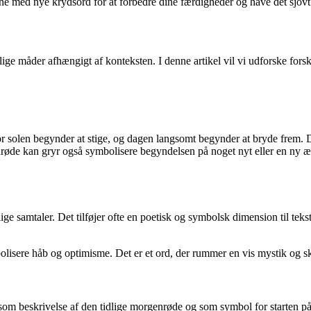
e med nye krydsord for at forbedre dine færdigheder og have det sjovt
ige måder afhængigt af konteksten. I denne artikel vil vi udforske forsk
vor solen begynder at stige, og dagen langsomt begynder at bryde frem.
røde kan gryr også symbolisere begyndelsen på noget nyt eller en ny æra.
elige samtaler. Det tilføjer ofte en poetisk og symbolsk dimension til te
ymbolisere håb og optimisme. Det er et ord, der rummer en vis mystik og 
m beskrivelse af den tidlige morgenrøde og som symbol for starten på no