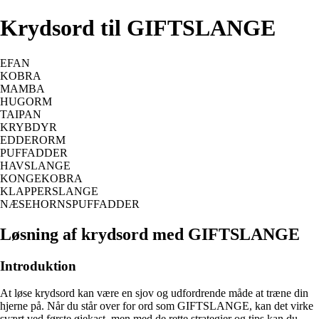
Krydsord til GIFTSLANGE
EFAN
KOBRA
MAMBA
HUGORM
TAIPAN
KRYBDYR
EDDERORM
PUFFADDER
HAVSLANGE
KONGEKOBRA
KLAPPERSLANGE
NÆSEHORNSPUFFADDER
Løsning af krydsord med GIFTSLANGE
Introduktion
At løse krydsord kan være en sjov og udfordrende måde at træne din
hjerne på. Når du står over for ord som GIFTSLANGE, kan det virke
svært ved første øjekast, men med de rette strategier og tips kan du