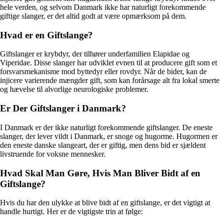
hele verden, og selvom Danmark ikke har naturligt forekommende
giftige slanger, er det altid godt at være opmærksom på dem.
Hvad er en Giftslange?
Giftslanger er krybdyr, der tilhører underfamilien Elapidae og
Viperidae. Disse slanger har udviklet evnen til at producere gift som et
forsvarsmekanisme mod byttedyr eller rovdyr. Når de bider, kan de
injicere varierende mængder gift, som kan forårsage alt fra lokal smerte
og hævelse til alvorlige neurologiske problemer.
Er Der Giftslanger i Danmark?
I Danmark er der ikke naturligt forekommende giftslanger. De eneste
slanger, der lever vildt i Danmark, er snoge og hugorme. Hugormen er
den eneste danske slangeart, der er giftig, men dens bid er sjældent
livstruende for voksne mennesker.
Hvad Skal Man Gøre, Hvis Man Bliver Bidt af en
Giftslange?
Hvis du har den ulykke at blive bidt af en giftslange, er det vigtigt at
handle hurtigt. Her er de vigtigste trin at følge: