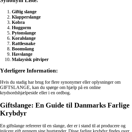
Synonym Liste:
Giftig slange
Klapperslange
Kobra
Huggorm
Pytonslange
Koralslange
Rattlesnake
Boomslang
Havslange
Malaysisk pitviper
Yderligere Information:
Hvis du stadig har brug for flere synonymer eller oplysninger om
GIFTSLANGE, kan du spørge om hjælp på en online
krydsordshjælpeside eller i en ordbog.
Giftslange: En Guide til Danmarks Farlige
Krybdyr
En giftslange refererer til en slange, der er i stand til at producere og
injicere gift gennem sine hugtænder. Disse farlige krybdyr findes over