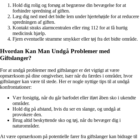
Hold dig rolig og forsøg at begrænse din bevægelse for at
forhindre spredning af giften.
Læg dig ned med det bidte lem under hjertehøjde for at reducere
spredningen af giften.
Kontakt straks alarmcentralen eller ring 112 for at få hurtig
medicinsk hjælp.
Fjern eventuelle stramme smykker eller tøj fra det bidte område.
Hvordan Kan Man Undgå Problemer med
Giftslanger?
For at undgå problemer med giftslanger er det vigtigt at være
opmærksom på dine omgivelser, især når du færdes i områder, hvor
giftslanger kan være til stede. Her er nogle nyttige tips til at undgå
konfrontationer:
Vær forsigtig, når du går barfodet eller iført åben sko i ukendte
områder.
Hold dig på afstand, hvis du ser en slange, og undgå at
provokere den.
Brug altid beskyttende sko og tøj, når du bevæger dig i
naturområder.
At være opmærksom på potentielle farer fra giftslanger kan bidrage til