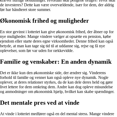
kræver hurtige beslutninger. Hvordan skal pengene bruges? Hvor skal
de investeres? Dette kan være overvældende, især for dem, der aldrig
før har håndteret store summer.
Økonomisk frihed og muligheder
En stor gevinst i lotteriet kan give økonomisk frihed, der åbner op for
nye muligheder. Mange vindere vælger at opsætte en pension, købe
ejendom eller starte deres egne virksomheder. Denne frihed kan også
betyde, at man kan tage sig tid til at uddanne sig, rejse og få nye
oplevelser, som før var uden for rækkevidde.
Familie og venskaber: En anden dynamik
Det er ikke kun den økonomiske side, der ændrer sig. Vinderens
forhold til familie og venner kan også opleve nye dynamik. Nogle
oplever, at deres relationer styrkes, da de kan dele deres held og gøre
livet lettere for dem omkring dem. Andre kan dog opleve misundelse
og anmodninger om økonomisk hjælp, hvilket kan skabe spændinger.
Det mentale pres ved at vinde
At vinde i lotteriet medfører også en del mental stress. Mange vindere