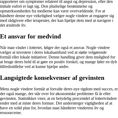
rapporterer om symptomer relateret til angst og depression, efter den
initiale eufori er lagt sig. Den pludselige berømmelse og
opmærksomheden fra medierne kan være overvældende. For at
håndtere denne nye virkelighed vælger nogle vindere at engagere sig
med rådgivere eller terapeuter, der kan hjælpe dem med at navigere i
det ændrede liv.
Et ansvar for medvind
Når man vinder i lotteriet, følger der også et ansvar. Nogle vindere
vælger at investere i deres lokalsamfund ved at støtte velgørende
formål eller lokale initiativer. Denne handling giver dem mulighed for
at bruge deres held til at gøre en positiv forskel, og mange føler en dyb
tilfredsstillelse ved at kunne hjælpe andre.
Langsigtede konsekvenser af gevinsten
Mens nogle vindere formår at forvalte deres nye rigdom med succes, er
der også mange, der står over for økonomiske problemer få år efter
gevinsten. Statistikker viser, at en betydelig procentdel af lotterivindere
ender med at miste deres formue. Det understreger vigtigheden af at
have en solid plan for, hvordan man håndterer vinderens liv og
ressourcerne.