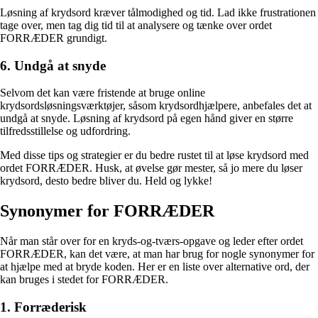
Løsning af krydsord kræver tålmodighed og tid. Lad ikke frustrationen
tage over, men tag dig tid til at analysere og tænke over ordet
FORRÆDER grundigt.
6. Undgå at snyde
Selvom det kan være fristende at bruge online
krydsordsløsningsværktøjer, såsom krydsordhjælpere, anbefales det at
undgå at snyde. Løsning af krydsord på egen hånd giver en større
tilfredsstillelse og udfordring.
Med disse tips og strategier er du bedre rustet til at løse krydsord med
ordet FORRÆDER. Husk, at øvelse gør mester, så jo mere du løser
krydsord, desto bedre bliver du. Held og lykke!
Synonymer for FORRÆDER
Når man står over for en kryds-og-tværs-opgave og leder efter ordet
FORRÆDER, kan det være, at man har brug for nogle synonymer for
at hjælpe med at bryde koden. Her er en liste over alternative ord, der
kan bruges i stedet for FORRÆDER.
1. Forræderisk