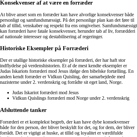
Konsekvenser af at være en forræder
At blive anset som en forræder kan have alvorlige konsekvenser både
personligt og samfundsmæssigt. På det personlige plan kan det føre til
tab af tillid, venskaber og respekt fra ens omgivelser. Samfundsmæssigt
kan forræderi have fatale konsekvenser, herunder tab af liv, forrædderi
af nationale interesser og destabilisering af regeringer.
Historiske Eksempler på Forræderi
Der er utallige historiske eksempler på forræderi, der har haft stor
indflydelse på verdenshistorien. Et af de mest kendte eksempler er
Judas Iskariots forræderi mod Jesus ifølge den bibelske fortælling. En
anden kendt forræder er Vidkun Quisling, der samarbejdede med
nazisterne under 2. verdenskrig og forrådte sit eget land, Norge.
Judas Iskariot forræderi mod Jesus
Vidkun Quislings forræderi mod Norge under 2. verdenskrig
Afsluttende tanker
Forræderi er et komplekst begreb, der kan have dybe konsekvenser
både for den person, der bliver beskyldt for det, og for dem, der bliver
forrådt. Det er vigtigt at huske, at tillid og loyalitet er værdifulde