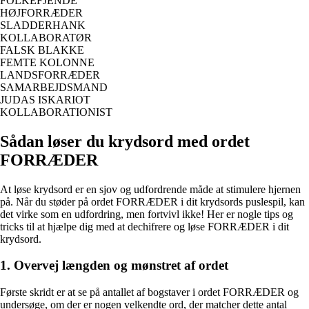
FOLKEFJENDE
HØJFORRÆDER
SLADDERHANK
KOLLABORATØR
FALSK BLAKKE
FEMTE KOLONNE
LANDSFORRÆDER
SAMARBEJDSMAND
JUDAS ISKARIOT
KOLLABORATIONIST
Sådan løser du krydsord med ordet
FORRÆDER
At løse krydsord er en sjov og udfordrende måde at stimulere hjernen
på. Når du støder på ordet FORRÆDER i dit krydsords puslespil, kan
det virke som en udfordring, men fortvivl ikke! Her er nogle tips og
tricks til at hjælpe dig med at dechifrere og løse FORRÆDER i dit
krydsord.
1. Overvej længden og mønstret af ordet
Første skridt er at se på antallet af bogstaver i ordet FORRÆDER og
undersøge, om der er nogen velkendte ord, der matcher dette antal