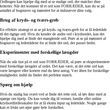
Ordbogen kan hjælpe dig med at se mulige ord, der matcher dine
kriterier. Når det kommer til et ord som FORRÆDER, kan du se på
antallet af bogstaver og mønstret for at indsnævre dine valg.
Brug af kryds- og tværs-greb
En effektiv strategi er at se på kryds- og tværs-greb for at få ledetråde
til det rigtige ord. Hvis du kender de andre ord i krydsordet, kan det
hjælpe dig med at finde det manglende ord. Prøv at se på mønstret af
bogstaver og ledetrådene for at finde det ord, der passer bedst.
Eksperimenter med forskellige længder
Når du står fast på et ord som FORRÆDER, så prøv at eksperimentere
med forskellige længder af ordet. Det kan være, at det rette ord kan
være længere eller kortere end du først antog. Vær åben for forskellige
muligheder, indtil du finder det perfekte match.
Spørg om hjælp
Hvis du stadig har svært ved at finde det rette ord, så tøv ikke med at
spørge om hjælp. Du kan vende dig til venner, familie eller online
krydsordfællesskaber for at få ekstra input og ledetråde. Nogle gange
kan et friskt sæt øjne gøre hele forskellen.