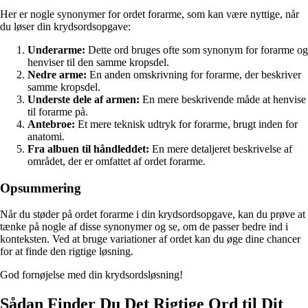
Her er nogle synonymer for ordet forarme, som kan være nyttige, når
du løser din krydsordsopgave:
Underarme:
Dette ord bruges ofte som synonym for forarme og
henviser til den samme kropsdel.
Nedre arme:
En anden omskrivning for forarme, der beskriver
samme kropsdel.
Underste dele af armen:
En mere beskrivende måde at henvise
til forarme på.
Antebroe:
Et mere teknisk udtryk for forarme, brugt inden for
anatomi.
Fra albuen til håndleddet:
En mere detaljeret beskrivelse af
området, der er omfattet af ordet forarme.
Opsummering
Når du støder på ordet forarme i din krydsordsopgave, kan du prøve at
tænke på nogle af disse synonymer og se, om de passer bedre ind i
konteksten. Ved at bruge variationer af ordet kan du øge dine chancer
for at finde den rigtige løsning.
God fornøjelse med din krydsordsløsning!
Sådan Finder Du Det Rigtige Ord til Dit