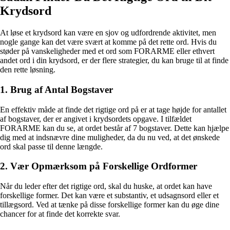
Krydsord
At løse et krydsord kan være en sjov og udfordrende aktivitet, men
nogle gange kan det være svært at komme på det rette ord. Hvis du
støder på vanskeligheder med et ord som FORARME eller ethvert
andet ord i din krydsord, er der flere strategier, du kan bruge til at finde
den rette løsning.
1. Brug af Antal Bogstaver
En effektiv måde at finde det rigtige ord på er at tage højde for antallet
af bogstaver, der er angivet i krydsordets opgave. I tilfældet
FORARME kan du se, at ordet består af 7 bogstaver. Dette kan hjælpe
dig med at indsnævre dine muligheder, da du nu ved, at det ønskede
ord skal passe til denne længde.
2. Vær Opmærksom på Forskellige Ordformer
Når du leder efter det rigtige ord, skal du huske, at ordet kan have
forskellige former. Det kan være et substantiv, et udsagnsord eller et
tillægsord. Ved at tænke på disse forskellige former kan du øge dine
chancer for at finde det korrekte svar.