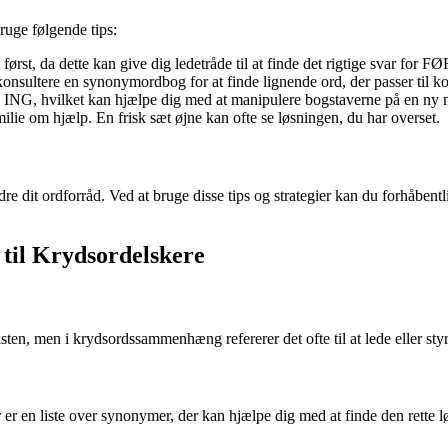
ruge følgende tips:
først, da dette kan give dig ledetråde til at finde det rigtige svar for 
onsultere en synonymordbog for at finde lignende ord, der passer til ko
G, hvilket kan hjælpe dig med at manipulere bogstaverne på en ny 
amilie om hjælp. En frisk sæt øjne kan ofte se løsningen, du har overset.
bedre dit ordforråd. Ved at bruge disse tips og strategier kan du forh
til Krydsordelskere
n, men i krydsordssammenhæng refererer det ofte til at lede eller styr
 er en liste over synonymer, der kan hjælpe dig med at finde den rette l