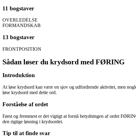
11 bogstaver
OVERLEDELSE
FORMANDSKAB
13 bogstaver
FRONTPOSITION
Sådan løser du krydsord med FØRING
Introduktion
At løse krydsord kan være en sjov og udfordrende aktivitet, men nogle
løse krydsord med dette ord.
Forståelse af ordet
Først og fremmest er det vigtigt at forstå betydningen af ordet FØRING
den rigtige løsning i krydsordet.
Tip til at finde svar