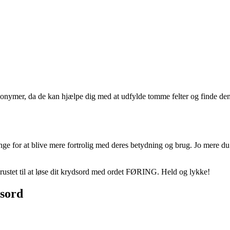
synonymer, da de kan hjælpe dig med at udfylde tomme felter og finde d
 at blive mere fortrolig med deres betydning og brug. Jo mere du øver 
e rustet til at løse dit krydsord med ordet FØRING. Held og lykke!
dsord