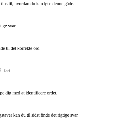
 tips til, hvordan du kan løse denne gåde.
tige svar.
 til det korrekte ord.
r fast.
e dig med at identificere ordet.
ver kan du til sidst finde det rigtige svar.