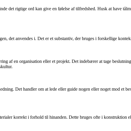
nde det rigtige ord kan give en følelse af tilfredshed. Husk at have tålm
 anvendes i. Det er et substantiv, der bruges i forskellige kontekster,
ng af en organisation eller et projekt. Det indebærer at tage beslutning
kultur.
ning. Det handler om at lede eller guide nogen eller noget mod et beste
ialer korrekt i forhold til hinanden. Dette bruges ofte i konstruktion e