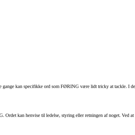
 gange kan specifikke ord som FØRING være lidt tricky at tackle. I denn
. Ordet kan henvise til ledelse, styring eller retningen af noget. Ved at