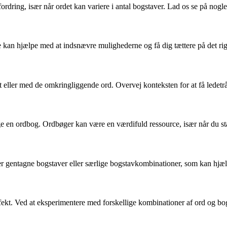
rdring, især når ordet kan variere i antal bogstaver. Lad os se på nogle
e kan hjælpe med at indsnævre mulighederne og få dig tættere på det rig
ler med de omkringliggende ord. Overvej konteksten for at få ledetråde
ge en ordbog. Ordbøger kan være en værdifuld ressource, især når du stå
er gentagne bogstaver eller særlige bogstavkombinationer, som kan hjælp
ekt. Ved at eksperimentere med forskellige kombinationer af ord og bogsta