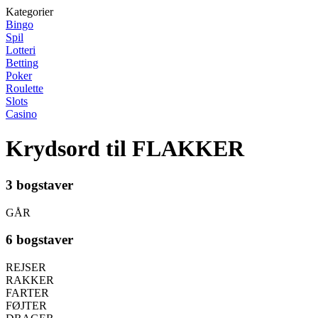
Kategorier
Bingo
Spil
Lotteri
Betting
Poker
Roulette
Slots
Casino
Krydsord til FLAKKER
3 bogstaver
GÅR
6 bogstaver
REJSER
RAKKER
FARTER
FØJTER