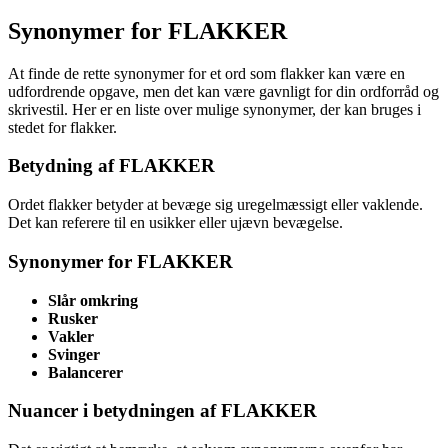
Synonymer for FLAKKER
At finde de rette synonymer for et ord som flakker kan være en
udfordrende opgave, men det kan være gavnligt for din ordforråd og
skrivestil. Her er en liste over mulige synonymer, der kan bruges i
stedet for flakker.
Betydning af FLAKKER
Ordet flakker betyder at bevæge sig uregelmæssigt eller vaklende.
Det kan referere til en usikker eller ujævn bevægelse.
Synonymer for FLAKKER
Slår omkring
Rusker
Vakler
Svinger
Balancerer
Nuancer i betydningen af FLAKKER