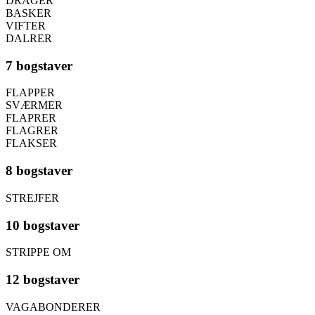
DRAGER
BASKER
VIFTER
DALRER
7 bogstaver
FLAPPER
SVÆRMER
FLAPRER
FLAGRER
FLAKSER
8 bogstaver
STREJFER
10 bogstaver
STRIPPE OM
12 bogstaver
VAGABONDERER