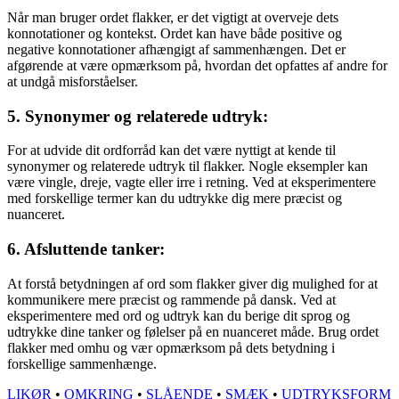
Når man bruger ordet flakker, er det vigtigt at overveje dets
konnotationer og kontekst. Ordet kan have både positive og
negative konnotationer afhængigt af sammenhængen. Det er
afgørende at være opmærksom på, hvordan det opfattes af andre for
at undgå misforståelser.
5. Synonymer og relaterede udtryk:
For at udvide dit ordforråd kan det være nyttigt at kende til
synonymer og relaterede udtryk til flakker. Nogle eksempler kan
være vingle, dreje, vagte eller irre i retning. Ved at eksperimentere
med forskellige termer kan du udtrykke dig mere præcist og
nuanceret.
6. Afsluttende tanker:
At forstå betydningen af ord som flakker giver dig mulighed for at
kommunikere mere præcist og rammende på dansk. Ved at
eksperimentere med ord og udtryk kan du berige dit sprog og
udtrykke dine tanker og følelser på en nuanceret måde. Brug ordet
flakker med omhu og vær opmærksom på dets betydning i
forskellige sammenhænge.
LIKØR
•
OMKRING
•
SLÅENDE
•
SMÆK
•
UDTRYKSFORM