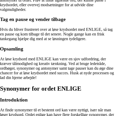
antonymer til ordet. Prøv at finde lignende ord, der kunne passe i
krydsordet, eller overvej modsætninger for at udvide dine
valgmuligheder.
Tag en pause og vender tilbage
Hvis du bliver frustreret over at løse krydsordet med ENLIGE, så tag
en pause og kom tilbage til det senere. Nogle gange kan en frisk
tankegang hjælpe dig med at se løsningen tydeligere.
Opsamling
At løse krydsord med ENLIGE kan være en sjov udfordring, der
kræver tålmodighed og kreativ tænkning. Ved at bruge ledetråde,
ordbøger, synonymer og antonymer samt tage pauser kan du øge dine
chancer for at løse krydsordet med succes. Husk at nyde processen og
lad din hjerne arbejde!
Synonymer for ordet ENLIGE
Introduktion
At finde synonymer til et bestemt ord kan være nyttigt, især når man
løser krydsord. Ordet enlige kan have flere forskellige synonymer, der