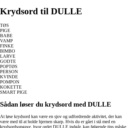
Krydsord til DULLE
TØS
PIGE
BABE
VAMP
FINKE
BIMBO
LARVE
GODTE
POPTØS
PERSON
KVINDE
POMPON
KOKETTE
SMART PIGE
Sådan løser du krydsord med DULLE
At løse krydsord kan være en sjov og udfordrende aktivitet, der kan
være med til at holde hjernen skarp. Hvis du er gået i stå med en
krydsordsopgave, hvor ordet DULLE indgår, kan følgende tips måske