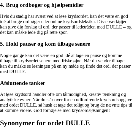
4. Brug ordbøger og hjælpemidler
Hvis du stadig har svært ved at løse krydsordet, kan det være en god
idé at bruge ordbøger eller online krydsordsleksika. Disse værktøjer
kan give dig forslag til ord, der passer til ledetråden med DULLE – og
det kan måske lede dig på rette spor.
5. Hold pauser og kom tilbage senere
Nogle gange kan det være en god idé at tage en pause og komme
tilbage til krydsordet senere med friske øjne. Når du vender tilbage,
kan du måske se løsningen på en ny måde og finde det ord, der passer
med DULLE.
Afsluttende tanker
At løse krydsord handler ofte om tålmodighed, kreativ tænkning og
analytiske evner. Når du står over for en udfordrende krydsordsopgave
med ordet DULLE, så husk at tage det roligt og brug de nævnte tips til
at komme videre. God fornøjelse med krydsordsløsningen!
Synonymer for ordet DULLE