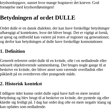
krydsordopgave, uanset hvor mange bogstaver det kræver. God
fornøjelse med krydsordløsningen!
Betydningen af ordet DULLE
Ordet dulle er en dansk dialekter, der kan have forskellige betydninger
afhængigt af konteksten, hvor det bliver brugt. Det er vigtigt at forstå,
at sprog og ordforråd kan variere på tværs af regioner og generationer,
og derfor kan betydningen af dulle have forskellige konnotationer.
1. Definition
Generelt refererer ordet dulle til en kvinde, ofte i en nedladende eller
seksuelt objektiverende sammenhæng. Det bruges nogle gange til at
beskrive en kvinde, der bliver anset som værende overfladisk eller
påklædt på en overdreven eller prangende måde.
2. Historisk kontekst
I tidligere tider kunne ordet dulle også have haft en mere neutral
betydning og blev brugt til at beskrive en kvinde, der pyntede sig eller
klædte sig festligt på. I dag har ordet dog ofte en mere negativ klang og
kan opfattes som nedladende.