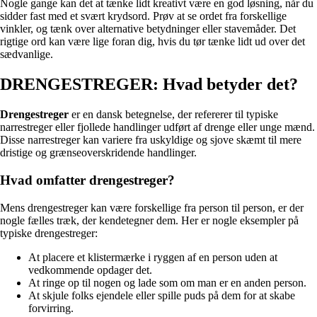
Nogle gange kan det at tænke lidt kreativt være en god løsning, når du
sidder fast med et svært krydsord. Prøv at se ordet fra forskellige
vinkler, og tænk over alternative betydninger eller stavemåder. Det
rigtige ord kan være lige foran dig, hvis du tør tænke lidt ud over det
sædvanlige.
DRENGESTREGER: Hvad betyder det?
Drengestreger
er en dansk betegnelse, der refererer til typiske
narrestreger eller fjollede handlinger udført af drenge eller unge mænd.
Disse narrestreger kan variere fra uskyldige og sjove skæmt til mere
dristige og grænseoverskridende handlinger.
Hvad omfatter drengestreger?
Mens drengestreger kan være forskellige fra person til person, er der
nogle fælles træk, der kendetegner dem. Her er nogle eksempler på
typiske drengestreger:
At placere et klistermærke i ryggen af en person uden at
vedkommende opdager det.
At ringe op til nogen og lade som om man er en anden person.
At skjule folks ejendele eller spille puds på dem for at skabe
forvirring.