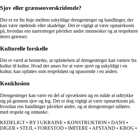
Sjov eller grænseoverskridende?
Der er en fin linje mellem uskyldige drengestreger og handlinger, der
kan være stødende eller skadelige. Det er vigtigt at være opmærksom
på, hvordan ens narrestreger påvirker andre mennesker og at respektere
deres grænser.
Kulturelle forskelle
Det er værd at bemærke, at opfattelsen af drengestreger kan variere fra
kultur til kultur. Hvad der anses for at være sjovt og uskyldigt i en
kultur, kan opfattes som respektløst og upassende i en anden.
Konklusion
Drengestreger kan være en del af opvæksten og en måde at udtrykke
sig på gennem sjov og leg. Det er dog vigtigt at være opmærksom på,
hvordan ens handlinger påvirker andre, og at drengestreger udføres
med respekt og omtanke.
KEDELIGT
•
BY I UKRAINE
•
KONSTRUKTION
•
DANS
•
DIGER
•
STEJL
•
FORESTOD
•
IMITERE
•
AFSTAND
•
KROG
•