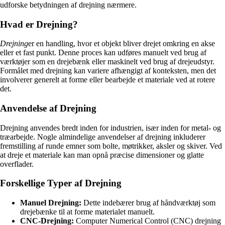
udforske betydningen af drejning nærmere.
Hvad er Drejning?
Drejning
er en handling, hvor et objekt bliver drejet omkring en akse
eller et fast punkt. Denne proces kan udføres manuelt ved brug af
værktøjer som en drejebænk eller maskinelt ved brug af drejeudstyr.
Formålet med drejning kan variere afhængigt af konteksten, men det
involverer generelt at forme eller bearbejde et materiale ved at rotere
det.
Anvendelse af Drejning
Drejning anvendes bredt inden for industrien, især inden for metal- og
træarbejde. Nogle almindelige anvendelser af drejning inkluderer
fremstilling af runde emner som bolte, møtrikker, aksler og skiver. Ved
at dreje et materiale kan man opnå præcise dimensioner og glatte
overflader.
Forskellige Typer af Drejning
Manuel Drejning:
Dette indebærer brug af håndværktøj som
drejebænke til at forme materialet manuelt.
CNC-Drejning:
Computer Numerical Control (CNC) drejning