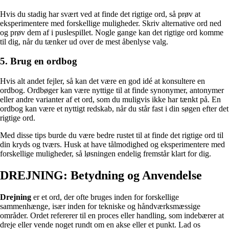
Hvis du stadig har svært ved at finde det rigtige ord, så prøv at
eksperimentere med forskellige muligheder. Skriv alternative ord ned
og prøv dem af i puslespillet. Nogle gange kan det rigtige ord komme
til dig, når du tænker ud over de mest åbenlyse valg.
5. Brug en ordbog
Hvis alt andet fejler, så kan det være en god idé at konsultere en
ordbog. Ordbøger kan være nyttige til at finde synonymer, antonymer
eller andre varianter af et ord, som du muligvis ikke har tænkt på. En
ordbog kan være et nyttigt redskab, når du står fast i din søgen efter det
rigtige ord.
Med disse tips burde du være bedre rustet til at finde det rigtige ord til
din kryds og tværs. Husk at have tålmodighed og eksperimentere med
forskellige muligheder, så løsningen endelig fremstår klart for dig.
DREJNING: Betydning og Anvendelse
Drejning
er et ord, der ofte bruges inden for forskellige
sammenhænge, især inden for tekniske og håndværksmæssige
områder. Ordet refererer til en proces eller handling, som indebærer at
dreje eller vende noget rundt om en akse eller et punkt. Lad os