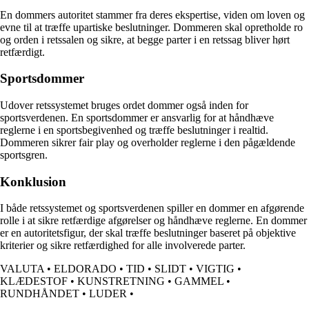
En dommers autoritet stammer fra deres ekspertise, viden om loven og
evne til at træffe upartiske beslutninger. Dommeren skal opretholde ro
og orden i retssalen og sikre, at begge parter i en retssag bliver hørt
retfærdigt.
Sportsdommer
Udover retssystemet bruges ordet dommer også inden for
sportsverdenen. En sportsdommer er ansvarlig for at håndhæve
reglerne i en sportsbegivenhed og træffe beslutninger i realtid.
Dommeren sikrer fair play og overholder reglerne i den pågældende
sportsgren.
Konklusion
I både retssystemet og sportsverdenen spiller en dommer en afgørende
rolle i at sikre retfærdige afgørelser og håndhæve reglerne. En dommer
er en autoritetsfigur, der skal træffe beslutninger baseret på objektive
kriterier og sikre retfærdighed for alle involverede parter.
VALUTA
•
ELDORADO
•
TID
•
SLIDT
•
VIGTIG
•
KLÆDESTOF
•
KUNSTRETNING
•
GAMMEL
•
RUNDHÅNDET
•
LUDER
•