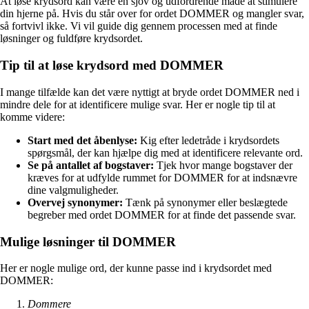
At løse krydsord kan være en sjov og udfordrende måde at stimulere
din hjerne på. Hvis du står over for ordet DOMMER og mangler svar,
så fortvivl ikke. Vi vil guide dig gennem processen med at finde
løsninger og fuldføre krydsordet.
Tip til at løse krydsord med DOMMER
I mange tilfælde kan det være nyttigt at bryde ordet DOMMER ned i
mindre dele for at identificere mulige svar. Her er nogle tip til at
komme videre:
Start med det åbenlyse:
Kig efter ledetråde i krydsordets
spørgsmål, der kan hjælpe dig med at identificere relevante ord.
Se på antallet af bogstaver:
Tjek hvor mange bogstaver der
kræves for at udfylde rummet for DOMMER for at indsnævre
dine valgmuligheder.
Overvej synonymer:
Tænk på synonymer eller beslægtede
begreber med ordet DOMMER for at finde det passende svar.
Mulige løsninger til DOMMER
Her er nogle mulige ord, der kunne passe ind i krydsordet med
DOMMER:
Dommere