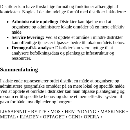
Distrikter kan have forskellige formål og funktioner afhængigt af
konteksten. Nogle af de almindelige formål med distrikter inkluderer:
Administrativ opdeling:
Distrikter kan hjælpe med at
organisere og administrere lokale områder på en mere effektiv
måde.
Service levering:
Ved at opdele et område i mindre distrikter
kan offentlige tjenester tilpasses bedre til lokalområdets behov.
Demografisk analyse:
Distrikter kan være nyttige til at
analysere befolkningsdata og planlægge infrastruktur og
ressourcer.
Sammenfatning
I sidste ende repræsenterer ordet distrikt en måde at organisere og
administrere geografiske områder på en mere lokal og specifik måde.
Ved at opdele et område i distrikter kan man tilpasse planlægning og
ressourcer til specifikke behov og skabe et mere effektivt system til
gavn for både myndigheder og borgere.
LIVSAFSNIT
•
BYTTE
•
MOS
•
HENTYDNING
•
MASKINER
•
METAL
•
ILIADEN
•
OPTAGET
•
GENI
•
OPERA
•