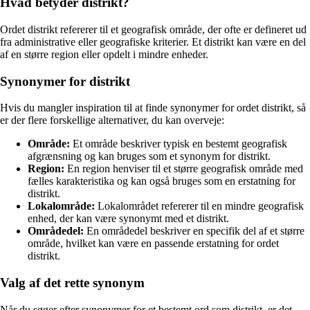
Hvad betyder distrikt?
Ordet distrikt refererer til et geografisk område, der ofte er defineret ud
fra administrative eller geografiske kriterier. Et distrikt kan være en del
af en større region eller opdelt i mindre enheder.
Synonymer for distrikt
Hvis du mangler inspiration til at finde synonymer for ordet distrikt, så
er der flere forskellige alternativer, du kan overveje:
Område:
Et område beskriver typisk en bestemt geografisk
afgrænsning og kan bruges som et synonym for distrikt.
Region:
En region henviser til et større geografisk område med
fælles karakteristika og kan også bruges som en erstatning for
distrikt.
Lokalområde:
Lokalområdet refererer til en mindre geografisk
enhed, der kan være synonymt med et distrikt.
Områdedel:
En områdedel beskriver en specifik del af et større
område, hvilket kan være en passende erstatning for ordet
distrikt.
Valg af det rette synonym
Når du søger efter synonymer for et bestemt ord som distrikt, er det