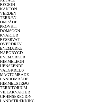
ALSACE
REGION
KANTON
VERDEN
TERRÆN
OMRÅDE
PROVSTI
DOMSOGN
KVARTER
RESERVAT
OVERDREV
ENEMÆRKE
NABOBYGD
ENEMÆRKER
HIMMELEGN
HENSEENDE
VALGKREDS
MAGTOMRÅDE
LANDOMRÅDE
HIMMELSTRØG
TERRITORIUM
VILLAKVARTER
GRÆNSEREGION
LANDSTRÆKNING