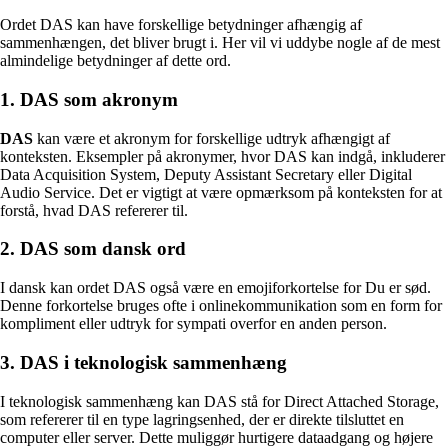
Ordet DAS kan have forskellige betydninger afhængig af
sammenhængen, det bliver brugt i. Her vil vi uddybe nogle af de mest
almindelige betydninger af dette ord.
1. DAS som akronym
DAS
kan være et akronym for forskellige udtryk afhængigt af
konteksten. Eksempler på akronymer, hvor DAS kan indgå, inkluderer
Data Acquisition System, Deputy Assistant Secretary eller Digital
Audio Service. Det er vigtigt at være opmærksom på konteksten for at
forstå, hvad DAS refererer til.
2. DAS som dansk ord
I dansk kan ordet DAS også være en emojiforkortelse for Du er sød.
Denne forkortelse bruges ofte i onlinekommunikation som en form for
kompliment eller udtryk for sympati overfor en anden person.
3. DAS i teknologisk sammenhæng
I teknologisk sammenhæng kan DAS stå for Direct Attached Storage,
som refererer til en type lagringsenhed, der er direkte tilsluttet en
computer eller server. Dette muliggør hurtigere dataadgang og højere