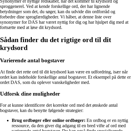
Synonymer er nyttige redskaber, når det kommer til krydsord og
sproggenerel. Ved at kende forskellige ord, der har lignende
betydninger som det, du søger, kan du udvide din ordforråd og
forbedre dine sprogfærdigheder. Vi håber, at denne liste over
synonymer for DAS har været nyttig for dig og har hjulpet dig med at
fortsætte med at løse dit krydsord.
Sådan finder du det rigtige ord til dit
krydsord
Varierende antal bogstaver
At finde det rette ord til dit krydsord kan være en udfordring, især når
ordet kan indeholde forskellige antal bogstaver. Et eksempel på dette er
ordet DAS, som du oplever vanskeligheder med.
Udforsk dine muligheder
For at kunne identificere det korrekte ord med det ønskede antal
bogstaver, kan du benytte følgende strategier:
Brug ordbøger eller online ordbøger:
En ordbog er en nyttig
ressource, da den giver dig adgang til en bred vifte af ord med
varierende antal bogstaver. Du kan også finde specialiserede