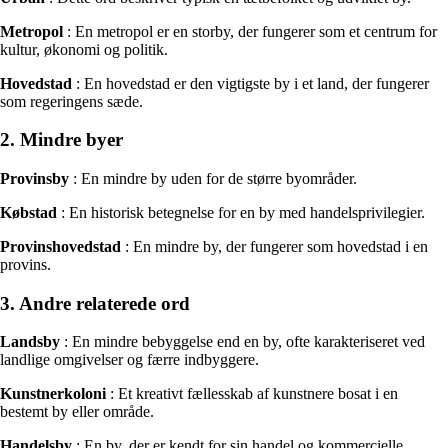
Metropol
: En metropol er en storby, der fungerer som et centrum for
kultur, økonomi og politik.
Hovedstad
: En hovedstad er den vigtigste by i et land, der fungerer
som regeringens sæde.
2. Mindre byer
Provinsby
: En mindre by uden for de større byområder.
Købstad
: En historisk betegnelse for en by med handelsprivilegier.
Provinshovedstad
: En mindre by, der fungerer som hovedstad i en
provins.
3. Andre relaterede ord
Landsby
: En mindre bebyggelse end en by, ofte karakteriseret ved
landlige omgivelser og færre indbyggere.
Kunstnerkoloni
: Et kreativt fællesskab af kunstnere bosat i en
bestemt by eller område.
Handelsby
: En by, der er kendt for sin handel og kommercielle