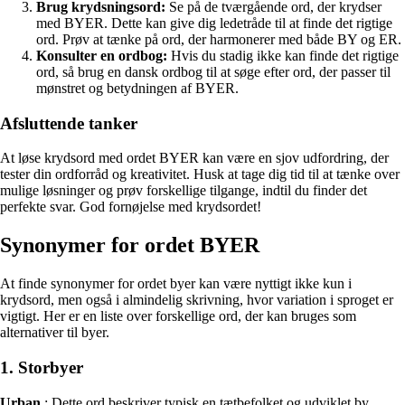
Brug krydsningsord:
Se på de tværgående ord, der krydser
med BYER. Dette kan give dig ledetråde til at finde det rigtige
ord. Prøv at tænke på ord, der harmonerer med både BY og ER.
Konsulter en ordbog:
Hvis du stadig ikke kan finde det rigtige
ord, så brug en dansk ordbog til at søge efter ord, der passer til
mønstret og betydningen af BYER.
Afsluttende tanker
At løse krydsord med ordet BYER kan være en sjov udfordring, der
tester din ordforråd og kreativitet. Husk at tage dig tid til at tænke over
mulige løsninger og prøv forskellige tilgange, indtil du finder det
perfekte svar. God fornøjelse med krydsordet!
Synonymer for ordet BYER
At finde synonymer for ordet byer kan være nyttigt ikke kun i
krydsord, men også i almindelig skrivning, hvor variation i sproget er
vigtigt. Her er en liste over forskellige ord, der kan bruges som
alternativer til byer.
1. Storbyer
Urban
: Dette ord beskriver typisk en tætbefolket og udviklet by.