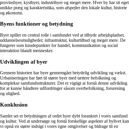
provinsbyer, kystbyer, industribyer og meget mere. Hver by har sit eget
unikke præg og karakteristika, som afspejler den lokale kultur, historie
og økonomi.
Byens funktioner og betydning
Byer spiller en central rolle i samfundet ved at tilbyde arbejdspladser,
uddannelsesmuligheder, infrastruktur, kulturtilbud og meget mere. De
fungerer som knudepunkter for handel, kommunikation og social
interaktion blandt mennesker.
Udviklingen af byer
Gennem historien har byer gennemgået betydelig udvikling og vækst.
Urbaniseringen har ført til større byer med tættere befolkning og
komplekse samfundsstrukturer. Det er vigtigt at forstå denne udvikling
for at kunne håndtere udfordringer såsom overbefolkning, forurening
og ulighed.
Konklusion
Samlet set er betydningen af ordet byer dybt forankret i vores samfund
og kultur. Ved at undersøge og forstå forskellige aspekter af bylivet kan
vi opnå en større indsigt i vores egne omgivelser og bidrage til en