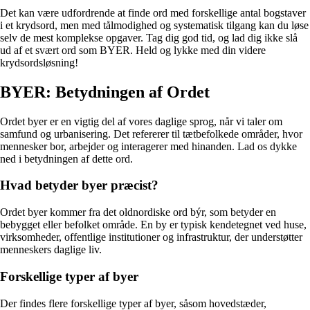
Det kan være udfordrende at finde ord med forskellige antal bogstaver
i et krydsord, men med tålmodighed og systematisk tilgang kan du løse
selv de mest komplekse opgaver. Tag dig god tid, og lad dig ikke slå
ud af et svært ord som BYER. Held og lykke med din videre
krydsordsløsning!
BYER: Betydningen af Ordet
Ordet byer er en vigtig del af vores daglige sprog, når vi taler om
samfund og urbanisering. Det refererer til tætbefolkede områder, hvor
mennesker bor, arbejder og interagerer med hinanden. Lad os dykke
ned i betydningen af dette ord.
Hvad betyder byer præcist?
Ordet byer kommer fra det oldnordiske ord býr, som betyder en
bebygget eller befolket område. En by er typisk kendetegnet ved huse,
virksomheder, offentlige institutioner og infrastruktur, der understøtter
menneskers daglige liv.
Forskellige typer af byer
Der findes flere forskellige typer af byer, såsom hovedstæder,