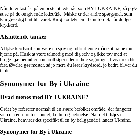
Når du er fastlåst på en bestemt ledetråd som BY I UKRAINE, så prøv
at se på de omgivende ledetråde. Måske er der andre spørgsmål, som
kan give dig hint til svaret. Brug konteksten til din fordel, når du løser
krydsord.
Afsluttende tanker
At løse krydsord kan være en sjov og udfordrende måde at træne din
hjerne på. Husk at være tålmodig med dig selv og ikke tøv med at
bruge hjælpemidler som ordbøger eller online søgninger, hvis du sidder
fast. Øvelse gør mester, så jo mere du løser krydsord, jo bedre bliver du
til det.
Synonymer for By i Ukraine
Hvad menes med BY I UKRAINE?
Ordet by refererer normalt til en større befolket område, der fungerer
som et centrum for handel, kultur og beboelse. Når det tilføjes i
Ukraine, henviser det specifikt til en by beliggende i landet Ukraine.
Synonymer for By i Ukraine