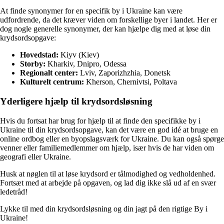
At finde synonymer for en specifik by i Ukraine kan være
udfordrende, da det kræver viden om forskellige byer i landet. Her er
dog nogle generelle synonymer, der kan hjælpe dig med at løse din
krydsordsopgave:
Hovedstad:
Kiyv (Kiev)
Storby:
Kharkiv, Dnipro, Odessa
Regionalt center:
Lviv, Zaporizhzhia, Donetsk
Kulturelt centrum:
Kherson, Chernivtsi, Poltava
Yderligere hjælp til krydsordsløsning
Hvis du fortsat har brug for hjælp til at finde den specifikke by i
Ukraine til din krydsordsopgave, kan det være en god idé at bruge en
online ordbog eller en byopslagsværk for Ukraine. Du kan også spørge
venner eller familiemedlemmer om hjælp, især hvis de har viden om
geografi eller Ukraine.
Husk at nøglen til at løse krydsord er tålmodighed og vedholdenhed.
Fortsæt med at arbejde på opgaven, og lad dig ikke slå ud af en svær
ledetråd!
Lykke til med din krydsordsløsning og din jagt på den rigtige By i
Ukraine!