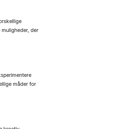
rskellige
e muligheder, der
ksperimentere
llige måder for
g kreativ