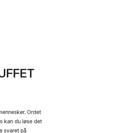
BUFFET
 mennesker. Ordet
s kan du løse det
e svaret på