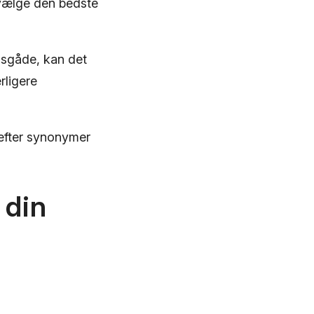
 vælge den bedste
rdsgåde, kan det
rligere
 efter synonymer
 din