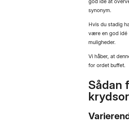
god idé at overve
synonym.
Hvis du stadig ha
være en god idé 
muligheder.
Vi håber, at denn
for ordet buffet.
Sådan f
krydso
Varierend