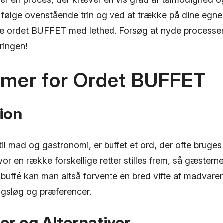
 følge ovenstående trin og ved at trække på dine egn
se ordet BUFFET med lethed. Forsøg at nyde processe
ringen!
mer for Ordet BUFFET
ion
l mad og gastronomi, er buffet et ord, der ofte bruges t
vor en række forskellige retter stilles frem, så gæster
buffé kan man altså forvente en bred vifte af madvarer
magsløg og præferencer.
r og Alternativer