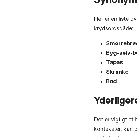
Her er en liste o
krydsordsgåde:
Smørrebrø
Byg-selv-b
Tapas
Skranke
Bod
Yderliger
Det er vigtigt at
kontekster, kan 