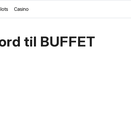
lots
Casino
ord til BUFFET