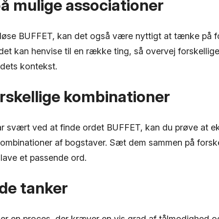
å mulige associationer
 løse BUFFET, kan det også være nyttigt at tænke på fo
det kan henvise til en række ting, så overvej forskellig
rdets kontekst.
orskellige kombinationer
ar svært ved at finde ordet BUFFET, kan du prøve at e
kombinationer af bogstaver. Sæt dem sammen på forske
 lave et passende ord.
de tanker
 er en proces, der kræver en vis grad af tålmodighed o