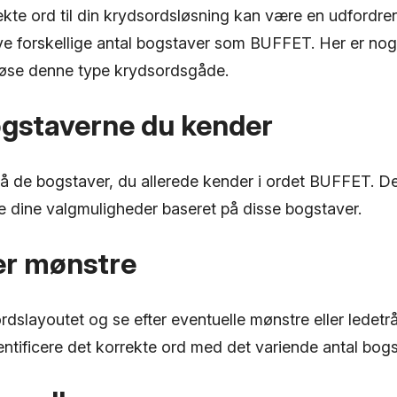
rekte ord til din krydsordsløsning kan være en udfordr
e forskellige antal bogstaver som BUFFET. Her er nogle 
løse denne type krydsordsgåde.
ogstaverne du kender
på de bogstaver, du allerede kender i ordet BUFFET. D
 dine valgmuligheder baseret på disse bogstaver.
ter mønstre
dslayoutet og se efter eventuelle mønstre eller ledetr
ntificere det korrekte ord med det variende antal bogs