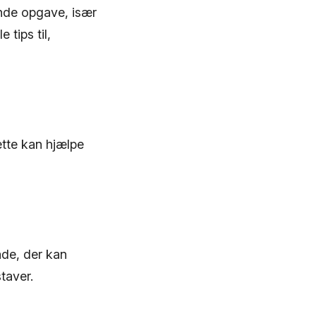
ende opgave, især
tips til,
ette kan hjælpe
åde, der kan
taver.