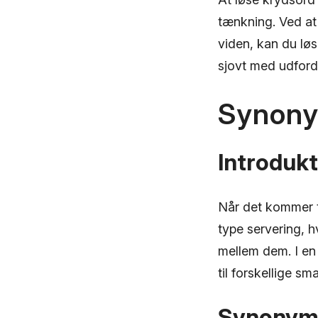
tænkning. Ved at
viden, kan du lø
sjovt med udford
Synony
Introdukt
Når det kommer ti
type servering, h
mellem dem. I en 
til forskellige s
Synonyme