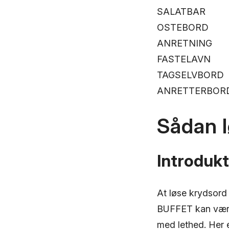
SALATBAR
OSTEBORD
ANRETNING
FASTELAVN
TAGSELVBORD
ANRETTERBOR
Sådan 
Introdukt
At løse krydsord
BUFFET kan være 
med lethed. Her e