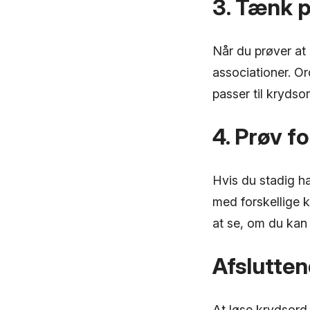
3. Tænk p
Når du prøver at
associationer. Or
passer til krydso
4. Prøv f
Hvis du stadig h
med forskellige 
at se, om du kan
Afslutten
At løse krydsord