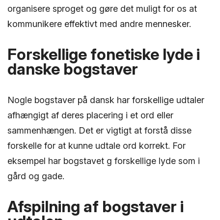
organisere sproget og gøre det muligt for os at
kommunikere effektivt med andre mennesker.
Forskellige fonetiske lyde i
danske bogstaver
Nogle bogstaver på dansk har forskellige udtaler
afhængigt af deres placering i et ord eller
sammenhængen. Det er vigtigt at forstå disse
forskelle for at kunne udtale ord korrekt. For
eksempel har bogstavet g forskellige lyde som i
gård og gade.
Afspilning af bogstaver i