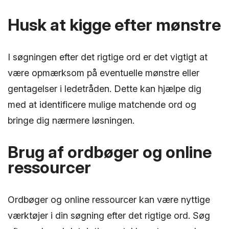
Husk at kigge efter mønstre
I søgningen efter det rigtige ord er det vigtigt at
være opmærksom på eventuelle mønstre eller
gentagelser i ledetråden. Dette kan hjælpe dig
med at identificere mulige matchende ord og
bringe dig nærmere løsningen.
Brug af ordbøger og online
ressourcer
Ordbøger og online ressourcer kan være nyttige
værktøjer i din søgning efter det rigtige ord. Søg