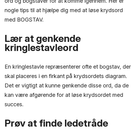
ord og bogstaver for at komme igennem. Her er
nogle tips til at hjælpe dig med at løse krydsord
med BOGSTAV.
Lær at genkende
kringlestavleord
En kringlestavle repræsenterer ofte et bogstav, der
skal placeres i en firkant på krydsordets diagram.
Det er vigtigt at kunne genkende disse ord, da de
kan være afgørende for at løse krydsordet med
succes.
Prøv at finde ledetråde