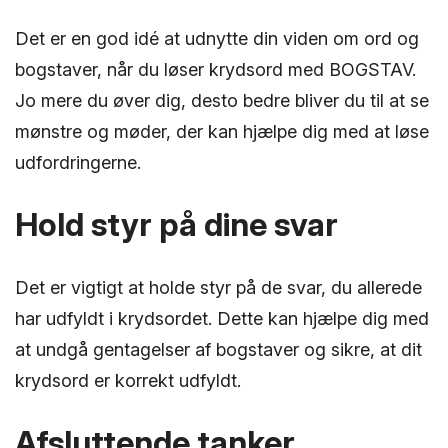
Det er en god idé at udnytte din viden om ord og
bogstaver, når du løser krydsord med BOGSTAV.
Jo mere du øver dig, desto bedre bliver du til at se
mønstre og møder, der kan hjælpe dig med at løse
udfordringerne.
Hold styr på dine svar
Det er vigtigt at holde styr på de svar, du allerede
har udfyldt i krydsordet. Dette kan hjælpe dig med
at undgå gentagelser af bogstaver og sikre, at dit
krydsord er korrekt udfyldt.
Afsluttende tanker