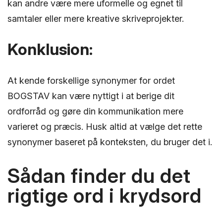
kan andre være mere uformelle og egnet til
samtaler eller mere kreative skriveprojekter.
Konklusion:
At kende forskellige synonymer for ordet
BOGSTAV kan være nyttigt i at berige dit
ordforråd og gøre din kommunikation mere
varieret og præcis. Husk altid at vælge det rette
synonymer baseret på konteksten, du bruger det i.
Sådan finder du det
rigtige ord i krydsord