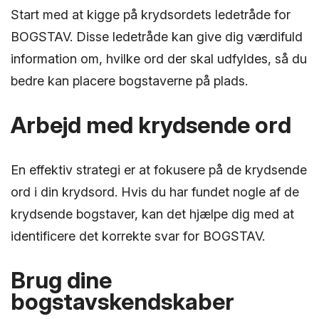
Start med at kigge på krydsordets ledetråde for
BOGSTAV. Disse ledetråde kan give dig værdifuld
information om, hvilke ord der skal udfyldes, så du
bedre kan placere bogstaverne på plads.
Arbejd med krydsende ord
En effektiv strategi er at fokusere på de krydsende
ord i din krydsord. Hvis du har fundet nogle af de
krydsende bogstaver, kan det hjælpe dig med at
identificere det korrekte svar for BOGSTAV.
Brug dine
bogstavskendskaber