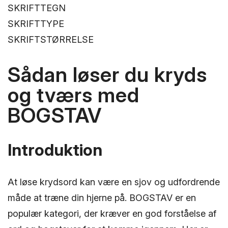
SKRIFTTEGN
SKRIFTTYPE
SKRIFTSTØRRELSE
Sådan løser du kryds
og tværs med
BOGSTAV
Introduktion
At løse krydsord kan være en sjov og udfordrende
måde at træne din hjerne på. BOGSTAV er en
populær kategori, der kræver en god forståelse af